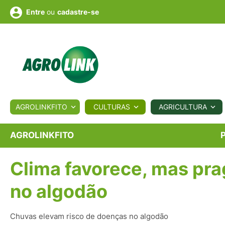
ou
cadastre-se
Entre
ULTURA
AGROLINKFITO
CULTURAS
AGRICULTURA
BIOLÓGICOS
COTAÇÕES
NOTÍCIAS
AGROTE
AGROLINKFITO
Clima favorece, mas pr
Fotos
os
Conversor
Colunistas
Eventos
e
Vídeos
no algodão
Chuvas elevam risco de doenças no algodão