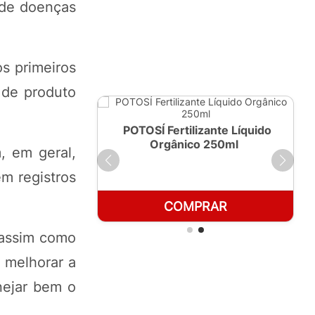
 de doenças
os primeiros
 de produto
ante Líquido
POTOSÍ Fertilizante Líquido
 1 LT
Orgânico 250ml
, em geral,
m registros
RAR
COMPRAR
 assim como
 melhorar a
nejar bem o