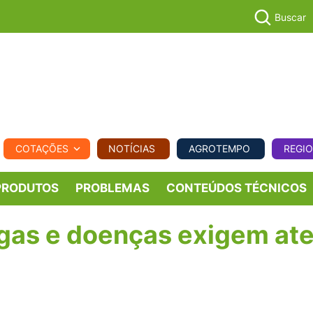
Buscar
PECUÁR
COTAÇÕES
NOTÍCIAS
AGROTEMPO
REGI
MPO
REGIONAL
COMERCIAL
AGROVIAGENS
PRODUTOS
PROBLEMAS
CONTEÚDOS TÉCNICOS
agas e doenças exigem at