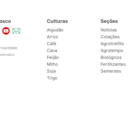
osco
Culturas
Seções
Algodão
Notícias
Arroz
Cotações
Café
Agrolinkfito
rivacidade
Cana
Agrotempo
reservados
Feijão
Biológicos
Milho
Fertilizantes
Soja
Sementes
Trigo