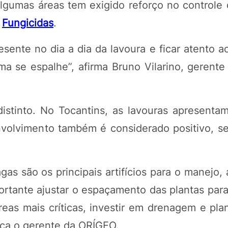
algumas áreas tem exigido reforço no controle
e
Fungicidas
.
esente no dia a dia da lavoura e ficar atento a
ma se espalhe”, afirma Bruno Vilarino, gerente
POTOSÍ Fertiliz
Orgânico
istinto. No Tocantins, as lavouras apresentam
nvolvimento também é considerado positivo, se
COMP
as são os principais artifícios para o manejo,
rtante ajustar o espaçamento das plantas para
reas mais críticas, investir em drenagem e pla
lica o gerente da ORÍGEO.