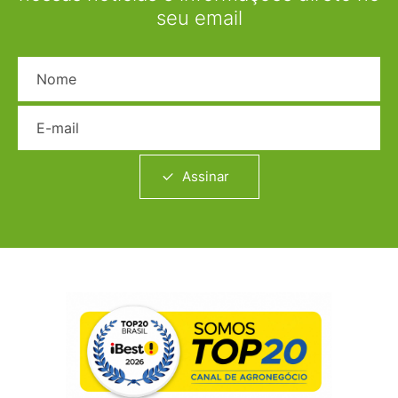
seu email
Nome
E-mail
Assinar