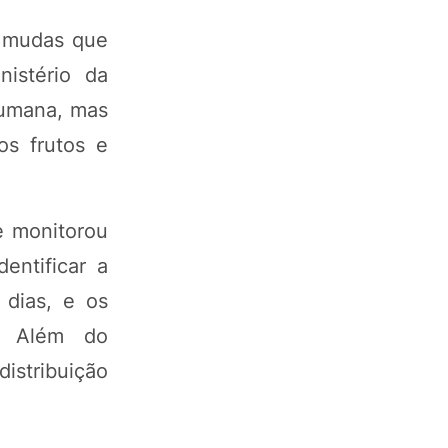
s mudas que
nistério da
humana, mas
os frutos e
e monitorou
entificar a
 dias, e os
s. Além do
istribuição