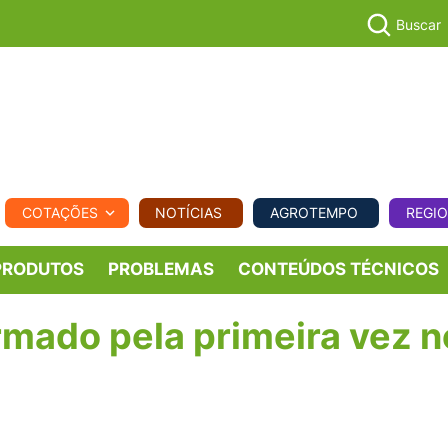
Buscar
PECUÁR
COTAÇÕES
NOTÍCIAS
AGROTEMPO
REGI
MPO
REGIONAL
COMERCIAL
AGROVIAGENS
PRODUTOS
PROBLEMAS
CONTEÚDOS TÉCNICOS
rmado pela primeira vez n