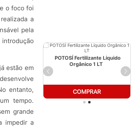
 o foco foi
 realizada a
onsável pela
 introdução
ante Líquido
POTOSÍ Fertilizante Líquido
250ml
Orgânico 1 LT
 já estão em
 desenvolve
o entanto,
RAR
COMPRAR
gum tempo.
sem grande
a impedir a