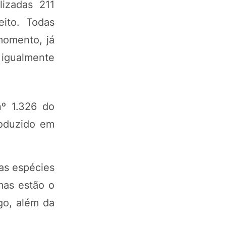
izadas 211
eito. Todas
momento, já
 igualmente
º 1.326 do
roduzido em
as espécies
mas estão o
go, além da
.