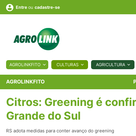
ou
cadastre-se
Entre
ULTURA
AGROLINKFITO
CULTURAS
AGRICULTURA
BIOLÓGICOS
COTAÇÕES
NOTÍCIAS
AGROTE
AGROLINKFITO
Citros: Greening é confi
Fotos
os
Conversor
Colunistas
Eventos
e
Vídeos
Grande do Sul
RS adota medidas para conter avanço do greening