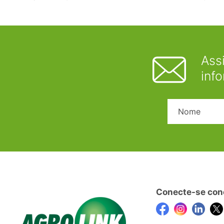
Ass
inf
Conecte-se con