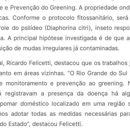
le e Prevenção do Greening. A propriedade onde
cas. Conforme o protocolo fitossanitário, será
ole do psilídeo (Diaphorina citri), inseto resp
. A principal hipótese investigada é de que a
sição de mudas irregulares já contaminadas.
POTOSÍ Fertiliz
Orgânico 
, Ricardo Felicetti, destacou que os trabalhos
anto em áreas vizinhas. “O Rio Grande do Sul
e monitoramento e prevenção ao greening. N
COMP
 já registravam a presença da doença há al
 pomar doméstico localizado em uma região 
amos adotar todas as medidas necessárias par
o Estado”, destacou Felicetti.