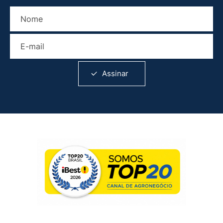
Nome
E-mail
Assinar