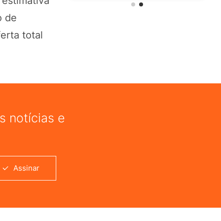
 estimativa
o de
erta total
 notícias e
Assinar