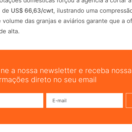
otações domésticas forçou a agência a cortar a
l de
US$ 66,63/cwt
, ilustrando uma compressã
 volume das granjas e aviários garante que a of
de alta.
ine a nossa newsletter e receba nossas
ormações direto no seu email
Nome
E-mail