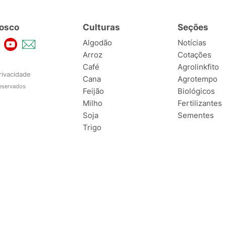
osco
Culturas
Seções
Algodão
Notícias
Arroz
Cotações
Café
Agrolinkfito
rivacidade
Cana
Agrotempo
reservados
Feijão
Biológicos
Milho
Fertilizantes
Soja
Sementes
Trigo