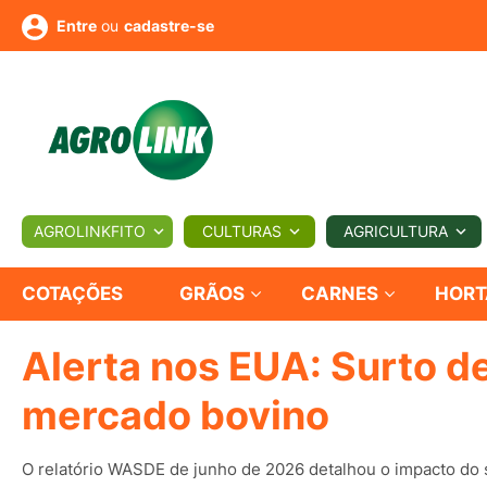
ou
cadastre-se
Entre
ULTURA
AGROLINKFITO
CULTURAS
AGRICULTURA
BIOLÓGICOS
COTAÇÕES
NOTÍCIAS
AGROTE
COTAÇÕES
GRÃOS
CARNES
HORT
Alerta nos EUA: Surto d
Fotos
os
Conversor
Colunistas
Eventos
e
Vídeos
mercado bovino
O relatório WASDE de junho de 2026 detalhou o impacto do