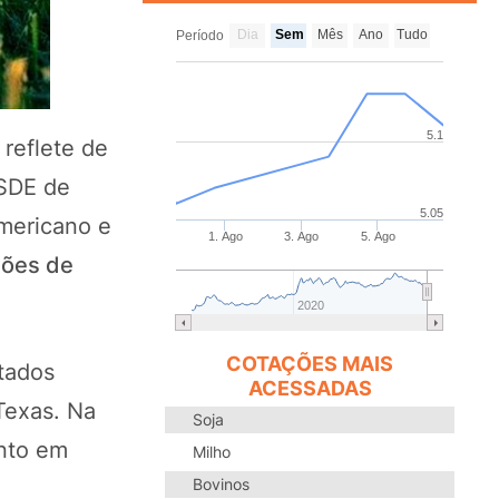
Dia
Sem
Mês
Ano
Tudo
Período
5.1
reflete de
ASDE de
5.05
mericano e
1. Ago
3. Ago
5. Ago
hões de
2020
COTAÇÕES MAIS
tados
ACESSADAS
Texas. Na
Soja
anto em
Milho
Bovinos