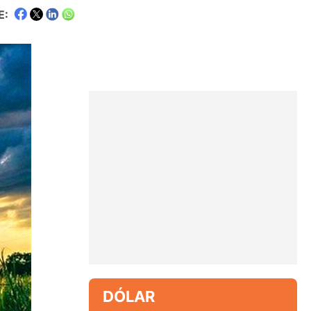
E:
DÓLAR