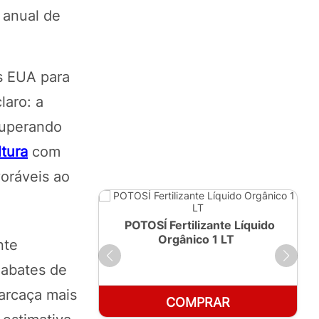
 anual de
s EUA para
laro: a
superando
ltura
com
oráveis ao
ante Líquido
POTOSÍ Fertilizante Líquido
250ml
Orgânico 1 LT
nte
 abates de
carcaça mais
RAR
COMPRAR