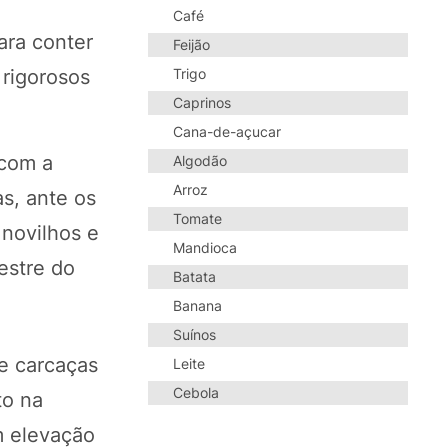
Café
ara conter
Feijão
 rigorosos
Trigo
Caprinos
Cana-de-açucar
 com a
Algodão
Arroz
s, ante os
Tomate
 novilhos e
Mandioca
estre do
Batata
Banana
Suínos
de carcaças
Leite
Cebola
to na
m elevação