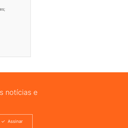
es;
 notícias e
Assinar