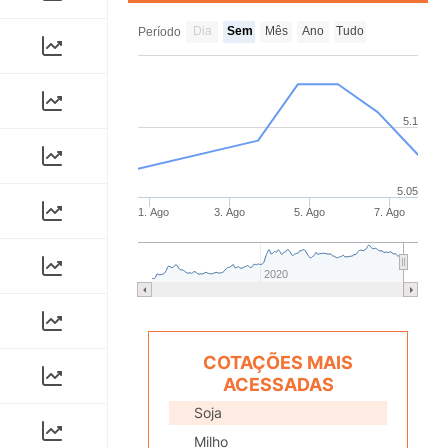
Dia
Sem
Mês
Ano
Tudo
Período
5.1
5.05
1. Ago
3. Ago
5. Ago
7. Ago
2020
COTAÇÕES MAIS
ACESSADAS
Soja
Milho