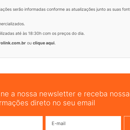
iações serão informadas conforme as atualizações junto as suas font
mercializados.
ilizadas até às 18:30h com os preços do dia.
olink.com.br
ou
clique aqui
.
ine a nossa newsletter e receba nossas
ormações direto no seu email
Nome
E-mail