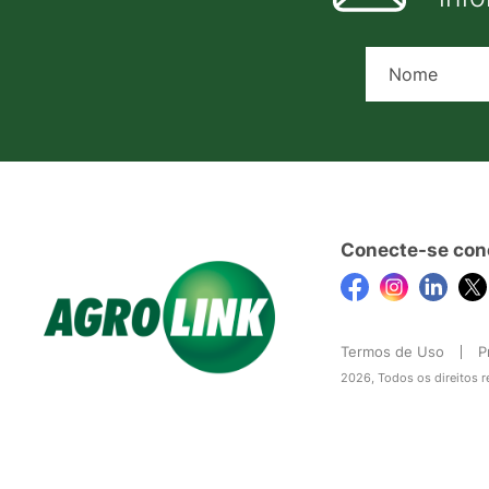
Conecte-se con
Termos de Uso
P
2026, Todos os direitos 