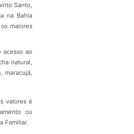
rito Santo,
ga na Bahia
 os maiores
o acesso ao
ha natural,
e, maracujá,
s valores é
gamento ou
 Familiar.