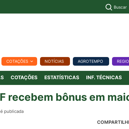
Buscar
PECUÁR
COTAÇÕES
NOTÍCIAS
AGROTEMPO
REGI
MPO
REGIONAL
COMERCIAL
AGROVIAGENS
AS
COTAÇÕES
ESTATÍSTICAS
INF. TÉCNICAS
AF recebem bônus em mai
 é publicada
COMPARTILH