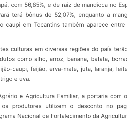
pá, com 56,85%, e de raiz de mandioca no Espí
Pará terá bônus de 52,07%, enquanto a man
ão-caupi em Tocantins também aparece entre
tes culturas em diversas regiões do país terã
utos como alho, arroz, banana, batata, borrac
ão-caupi, feijão, erva-mate, juta, laranja, leit
trigo e uva.
ário e Agricultura Familiar, a portaria com o
e os produtores utilizem o desconto no pa
rama Nacional de Fortalecimento da Agricultura