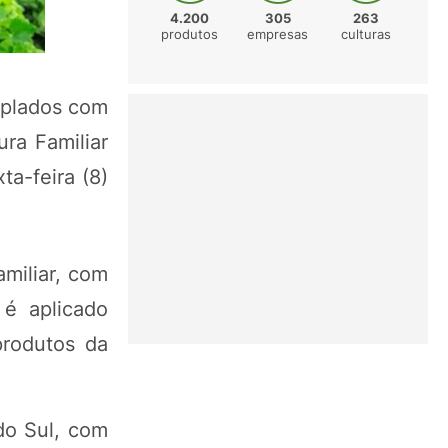
4.200
305
263
produtos
empresas
culturas
emplados com
ra Familiar
ta-feira (8)
miliar, com
é aplicado
produtos da
do Sul, com