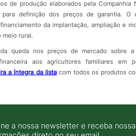
tos de produção elaborados pela Companhia 
para definição dos preços de garantia. O 
o financiamento da implantação, ampliação e m
 meio rural.
 da queda nos preços de mercado sobre a
inanceira aos agricultores familiares em 
ra a íntegra da lista
com todos os produtos co
ine a nossa newsletter e receba nossas
ormações direto no seu email