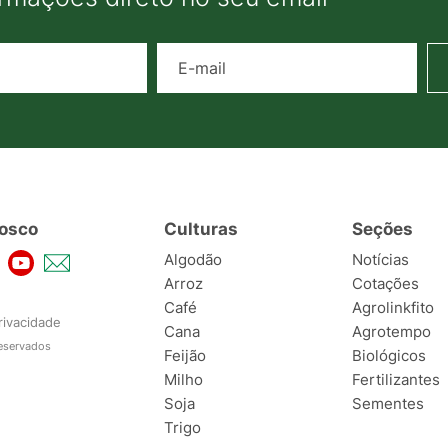
Nome
E-mail
osco
Culturas
Seções
Algodão
Notícias
Arroz
Cotações
Café
Agrolinkfito
rivacidade
Cana
Agrotempo
reservados
Feijão
Biológicos
Milho
Fertilizantes
Soja
Sementes
Trigo