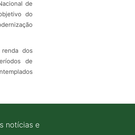
Nacional de
objetivo do
odernização
 renda dos
períodos de
ntemplados
 notícias e