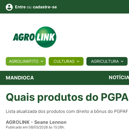
ou
cadastre-se
Entre
ULTURA
AGROLINKFITO
CULTURAS
AGRICULTURA
BIOLÓGICOS
COTAÇÕES
NOTÍCIAS
AGROTE
NOTÍCI
MANDIOCA
Quais produtos do PGP
Fotos
os
Conversor
Colunistas
Eventos
e
Vídeos
Lista atualizada dos produtos com direito a bônus do PGPAF
AGROLINK
- Seane Lennon
Publicado em 08/05/2026 às 15:26h.