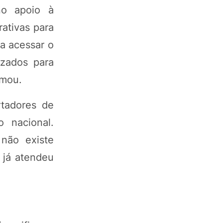
no apoio à
ativas para
ra acessar o
izados para
rmou.
rtadores de
 nacional.
não existe
 já atendeu