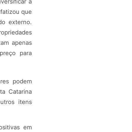
ersificar a
nfatizou que
do externo.
propriedades
ltam apenas
preço para
ores podem
ta Catarina
utros itens
ositivas em