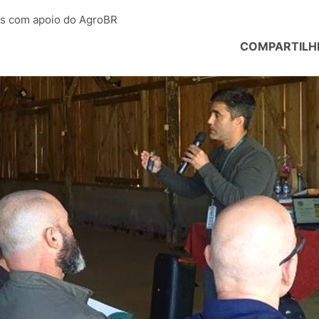
ais com apoio do AgroBR
COMPARTILH