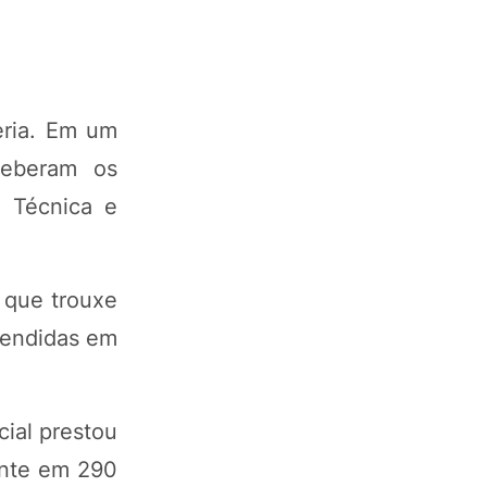
eria. Em um
ceberam os
a Técnica e
 que trouxe
tendidas em
ial prestou
ente em 290