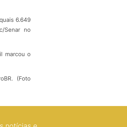
 quais 6.649
c/Senar no
il marcou o
roBR. (Foto
 notícias e