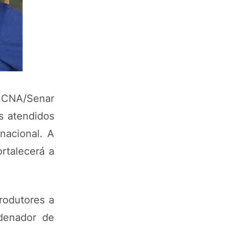
a CNA/Senar
s atendidos
nacional. A
rtalecerá a
rodutores a
denador de