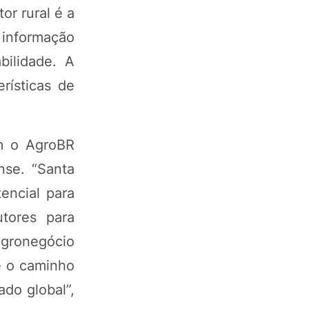
or rural é a
 informação
bilidade. A
rísticas de
om o AgroBR
nse. “Santa
encial para
utores para
agronegócio
é o caminho
ado global”,