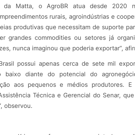
go da Matta, o AgroBR atua desde 2020 
preendimentos rurais, agroindústrias e cooper
adeias produtivas que necessitam de suporte pa
er grandes commodities ou setores já organ
es, nunca imaginou que poderia exportar”, afi
Brasil possui apenas cerca de sete mil expo
 baixo diante do potencial do agronegócio
ação aos pequenos e médios produtores. E 
Assistência Técnica e Gerencial do Senar, que
”, observou.