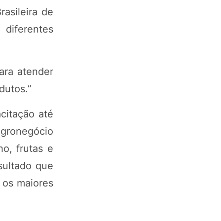
asileira de
 diferentes
ara atender
dutos.”
citação até
agronegócio
o, frutas e
sultado que
 os maiores