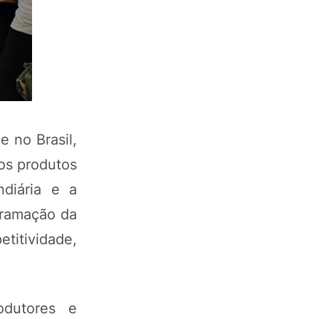
 no Brasil,
os produtos
ndiária e a
ogramação da
etitividade,
odutores e