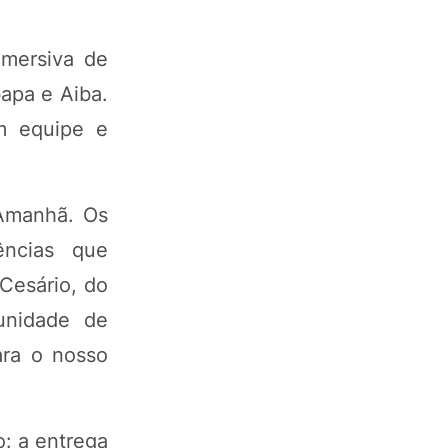
imersiva de
apa e Aiba.
em equipe e
 Amanhã. Os
ências que
Cesário, do
tunidade de
ara o nosso
: a entrega