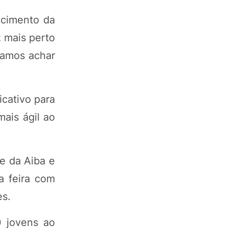
ecimento da
 mais perto
isamos achar
cativo para
mais ágil ao
e da Aiba e
a feira com
es.
 jovens ao