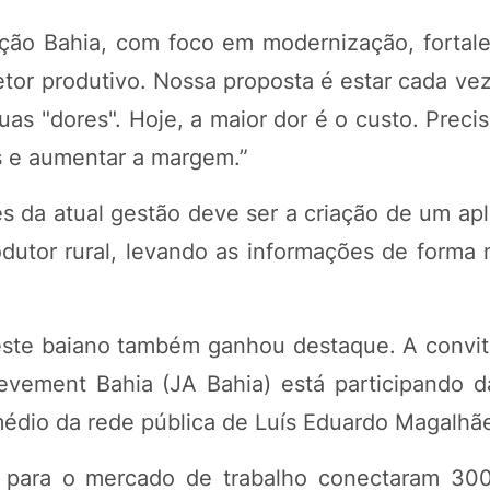
ção Bahia, com foco em modernização, fortal
or produtivo. Nossa proposta é estar cada vez
uas "dores". Hoje, a maior dor é o custo. Prec
s e aumentar a margem.”
da atual gestão deve ser a criação de um apli
odutor rural, levando as informações de forma 
este baiano também ganhou destaque. A convit
evement Bahia (JA Bahia) está participando d
médio da rede pública de Luís Eduardo Magalhã
para o mercado de trabalho conectaram 300