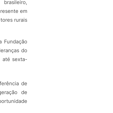
rasileiro,
Presente em
tores rurais
da Fundação
ideranças do
 até sexta-
ferência de
geração de
portunidade