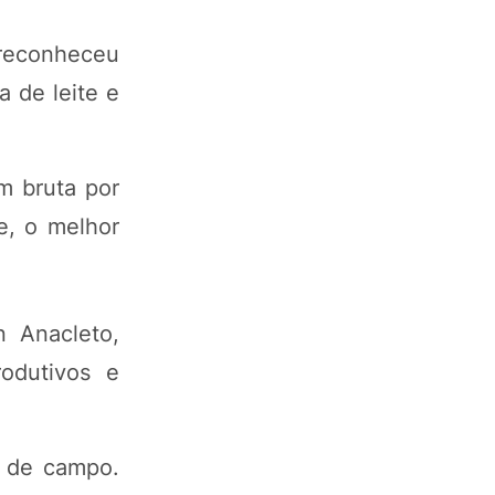
reconheceu
 de leite e
m bruta por
e, o melhor
 Anacleto,
odutivos e
o de campo.