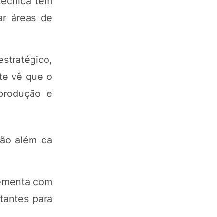
técnica tem
ar áreas de
stratégico,
te vê que o
produção e
vão além da
lementa com
rtantes para