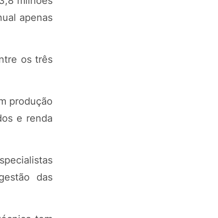
3,8 milhões
nual apenas
tre os três
am produção
dos e renda
specialistas
 gestão das