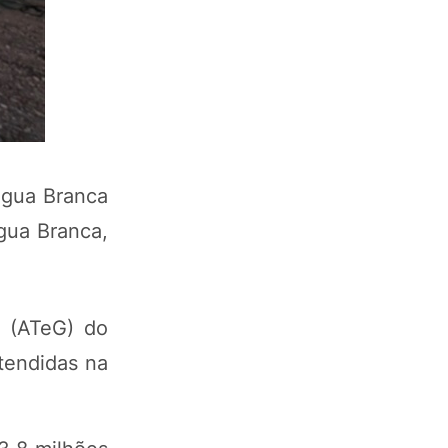
Água Branca
gua Branca,
l (ATeG) do
tendidas na