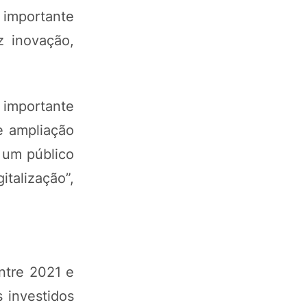
 importante
z inovação,
 importante
e ampliação
 um público
talização”,
ntre 2021 e
 investidos