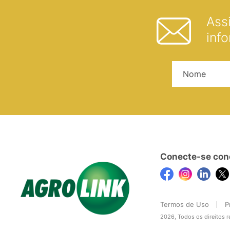
Ass
inf
Conecte-se con
Termos de Uso
P
2026, Todos os direitos 