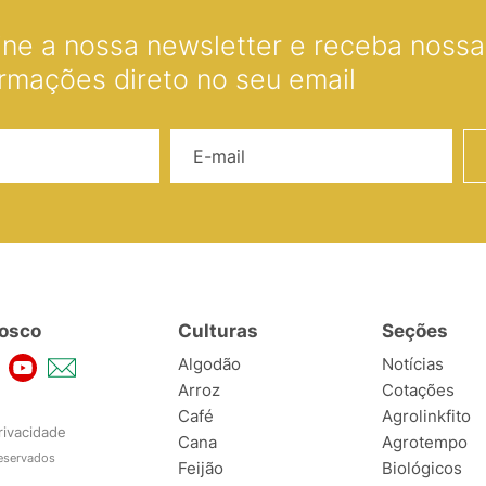
ine a nossa newsletter e receba nossas
ormações direto no seu email
Nome
E-mail
osco
Culturas
Seções
Algodão
Notícias
Arroz
Cotações
Café
Agrolinkfito
rivacidade
Cana
Agrotempo
reservados
Feijão
Biológicos