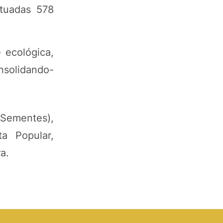
etuadas 578
 ecológica,
nsolidando-
Sementes),
a Popular,
a.