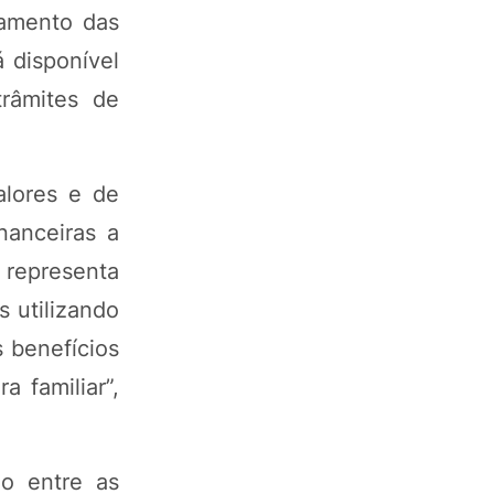
hamento das
 disponível
trâmites de
alores e de
nanceiras a
 representa
s utilizando
s benefícios
 familiar”,
ão entre as