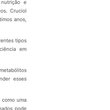
nutrição e
os. Cruciol
timos anos,
entes tipos
ciência em
etabólitos
nder esses
as como uma
enados pode