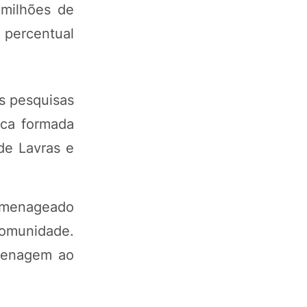
 milhões de
 percentual
s pesquisas
ica formada
de Lavras e
omenageado
comunidade.
omenagem ao