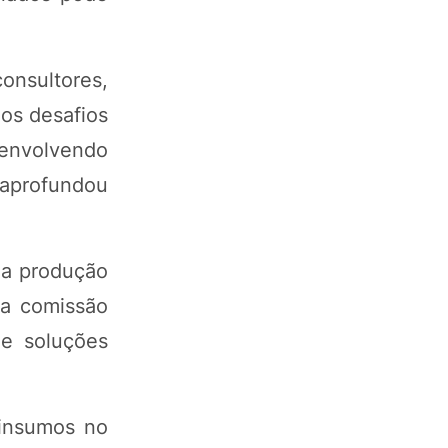
onsultores,
 os desafios
 envolvendo
 aprofundou
da produção
da comissão
de soluções
oinsumos no