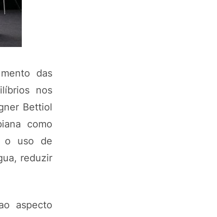
umento das
líbrios nos
ner Bettiol
biana como
e, o uso de
ua, reduzir
 ao aspecto