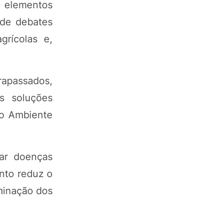
 elementos
 de debates
grícolas e,
rapassados,
s soluções
io Ambiente
ar doenças
ento reduz o
minação dos