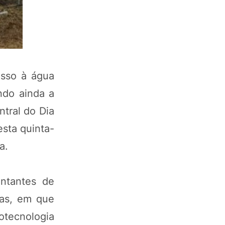
esso à água
ndo ainda a
ntral do Dia
sta quinta-
a.
entantes de
cas, em que
otecnologia