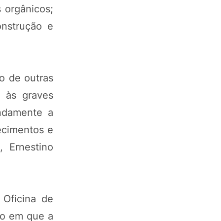
 orgânicos;
onstrução e
o de outras
 às graves
ndamente a
ecimentos e
, Ernestino
 Oficina de
to em que a