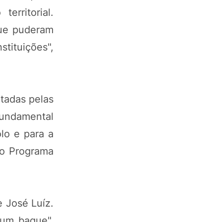
erritorial.
que puderam
tituições",
etadas pelas
fundamental
lo e para a
do Programa
 José Luíz.
 um baque",