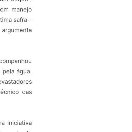
 com manejo
tima safra -
, argumenta
 acompanhou
o pela água.
evastadores
técnico das
 iniciativa