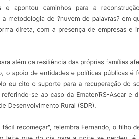
es e apontou caminhos para a reconstrução t
ram a metodologia de ?nuvem de palavras? em 
orma direta, com a presença de empresas e ins
ara além da resiliência das próprias famílias af
 o apoio de entidades e políticas públicas é 
o eu cito o suporte para a recuperação do so
 referindo-se ao caso da Emater/RS-Ascar e 
 de Desenvolvimento Rural (SDR).
ácil recomeçar", relembra Fernando, o filho de
leite que do dia para a noite se perdeu, é