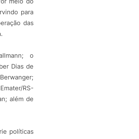
Por meio do
rvindo para
peração das
.
allmann; o
ber Dias de
 Berwanger;
 Emater/RS-
an; além de
e políticas