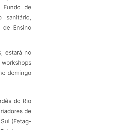
do Fundo de
sanitário,
 de Ensino
, estará no
s, workshops
 no domingo
ndês do Rio
riadores de
Sul (Fetag-