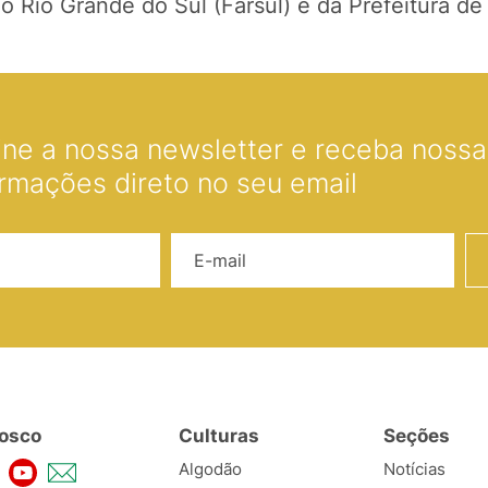
 Rio Grande do Sul (Farsul) e da Prefeitura de 
ine a nossa newsletter e receba nossas
ormações direto no seu email
Nome
E-mail
osco
Culturas
Seções
Algodão
Notícias