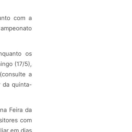
junto com a
Campeonato
nquanto os
ingo (17/5),
(consulte a
 da quinta-
na Feira da
ositores com
liar em dias