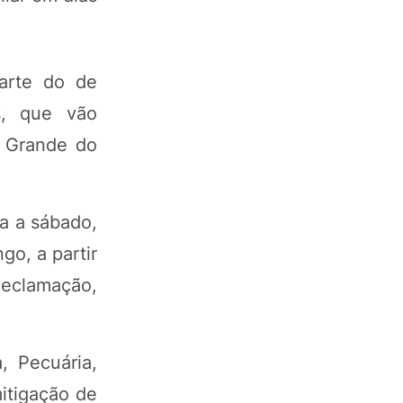
parte do de
os, que vão
o Grande do
ta a sábado,
go, a partir
declamação,
, Pecuária,
itigação de