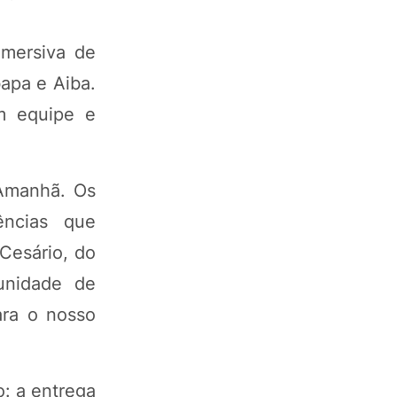
imersiva de
apa e Aiba.
em equipe e
 Amanhã. Os
ências que
Cesário, do
tunidade de
ara o nosso
: a entrega