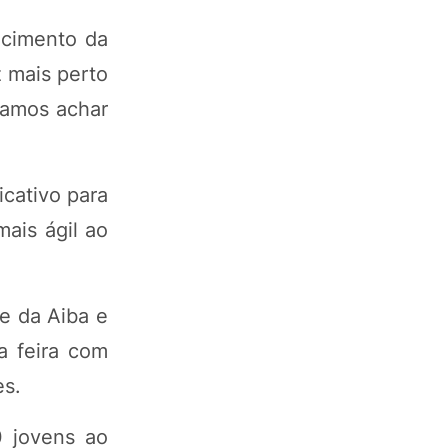
ecimento da
 mais perto
isamos achar
cativo para
mais ágil ao
e da Aiba e
a feira com
es.
 jovens ao