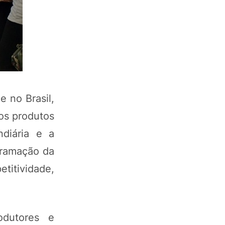
 no Brasil,
os produtos
ndiária e a
ogramação da
etitividade,
odutores e