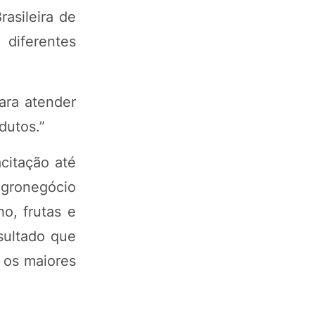
asileira de
 diferentes
ara atender
dutos.”
citação até
agronegócio
o, frutas e
sultado que
 os maiores