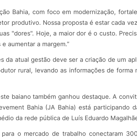
ção Bahia, com foco em modernização, fortal
or produtivo. Nossa proposta é estar cada vez
uas "dores". Hoje, a maior dor é o custo. Prec
s e aumentar a margem.”
da atual gestão deve ser a criação de um apli
odutor rural, levando as informações de forma 
este baiano também ganhou destaque. A convit
evement Bahia (JA Bahia) está participando d
médio da rede pública de Luís Eduardo Magalhã
para o mercado de trabalho conectaram 300