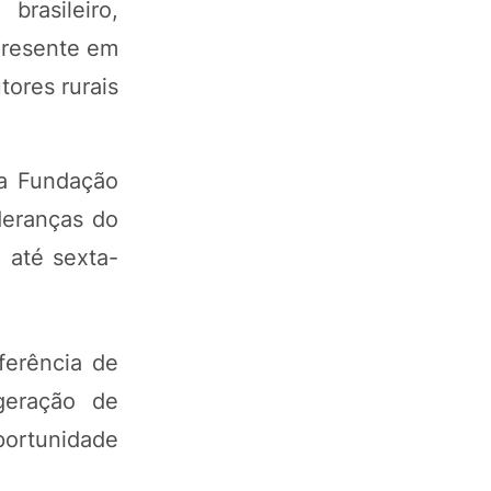
rasileiro,
Presente em
tores rurais
da Fundação
ideranças do
 até sexta-
ferência de
geração de
portunidade