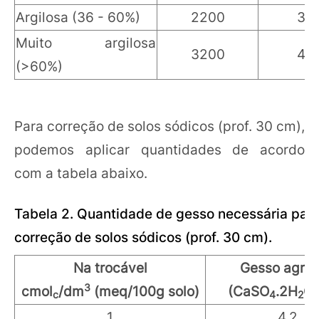
Argilosa (36 - 60%)
2200
33
Muito argilosa
3200
48
(>60%)
Para correção de solos sódicos (prof. 30 cm),
podemos aplicar quantidades de acordo
com a tabela abaixo.
Tabela 2. Quantidade de gesso necessária para
correção de solos sódicos (prof. 30 cm).
Na trocável
Gesso agríc
3
cmol
/dm
(meq/100g solo)
(CaSO
.2H
O)
c
4
2
1
4,2