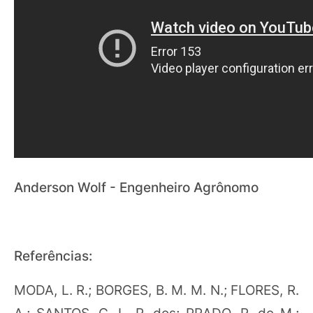
Anderson Wolf - Engenheiro Agrônomo
Referências:
MODA, L. R.; BORGES, B. M. M. N.; FLORES, R.
A.; SANTOS, C. L. R. dos; PRADO, R. de M.;