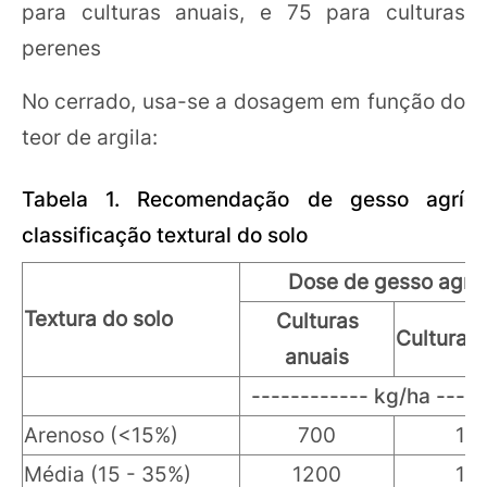
para culturas anuais, e 75 para culturas
perenes
No cerrado, usa-se a dosagem em função do
teor de argila:
Tabela 1. Recomendação de gesso agríco
classificação textural do solo
Dose de gesso agríc
Textura do solo
Culturas
Culturas
anuais
------------ kg/ha -----
Arenoso (<15%)
700
10
Média (15 - 35%)
1200
18