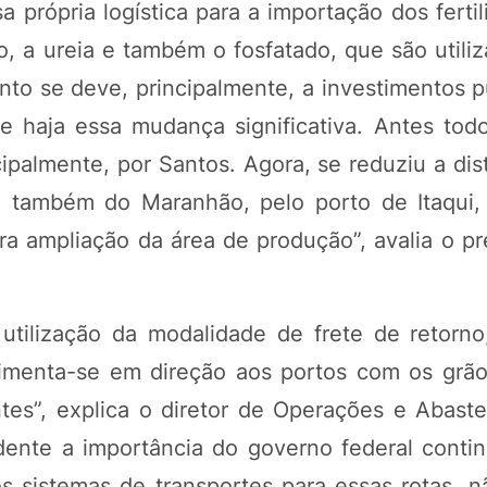
 própria logística para a importação dos ferti
o, a ureia e também o fosfatado, que são utili
ento se deve, principalmente, a investimentos 
ue haja essa mudança significativa. Antes tod
ipalmente, por Santos. Agora, se reduziu a dis
o também do Maranhão, pelo porto de Itaqui,
ra ampliação da área de produção”, avalia o pr
utilização da modalidade de frete de retorno
vimenta-se em direção aos portos com os grão
ntes”, explica o diretor de Operações e Abast
dente a importância do governo federal conti
s sistemas de transportes para essas rotas, 