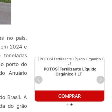
es no país,
a em 2024 e
 toneladas
no porto do
ante Líquido
POTOSÍ Fertilizante Líquido
do Anuário
250ml
Orgânico 1 LT
RAR
COMPRAR
o Brasil. A
ída do grão