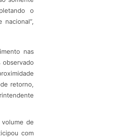
pletando o
 nacional”,
imento nas
% observado
proximidade
de retorno,
erintendente
o volume de
ticipou com