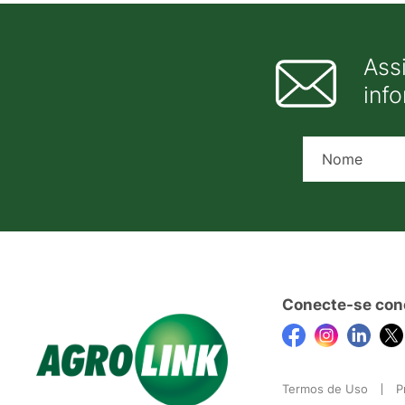
Ass
inf
Conecte-se con
Termos de Uso
P