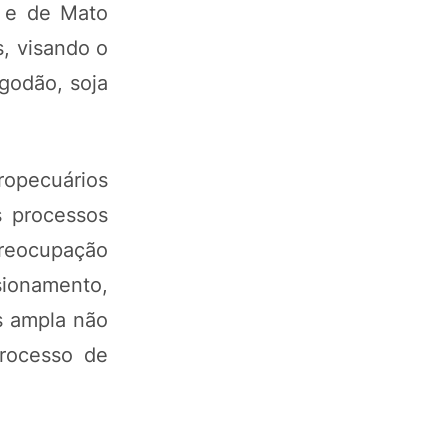
á e de Mato
, visando o
godão, soja
opecuários
s processos
preocupação
ionamento,
s ampla não
processo de