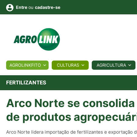
ou
cadastre-se
Entre
ULTURA
AGROLINKFITO
CULTURAS
AGRICULTURA
BIOLÓGICOS
COTAÇÕES
NOTÍCIAS
AGROTE
FERTILIZANTES
Arco Norte se consolida
Fotos
os
Conversor
Colunistas
Eventos
e
Vídeos
de produtos agropecuár
Arco Norte lidera importação de fertilizantes e exportação 