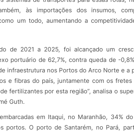
também, às importações dos insumos, com
 como um todo, aumentando a competitividade
do de 2021 a 2025, foi alcançado um cresc
lexo portuário de 62,7%, contra queda de -0,8
e infraestrutura nos Portos do Arco Norte e a 
os e fibras do país, juntamente com os fretes 
e fertilizantes por esta região”, analisa o sup
omé Guth.
sembarcadas em Itaqui, no Maranhão, 34% d
dos portos. O porto de Santarém, no Pará, par