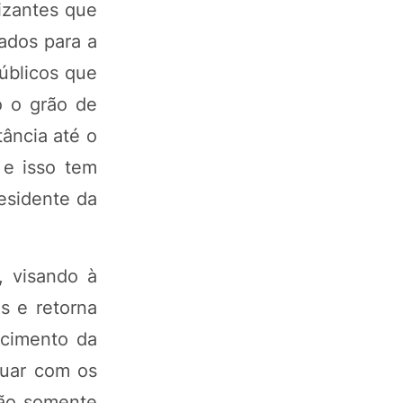
lizantes que
zados para a
públicos que
o o grão de
tância até o
 e isso tem
esidente da
, visando à
s e retorna
ecimento da
nuar com os
não somente