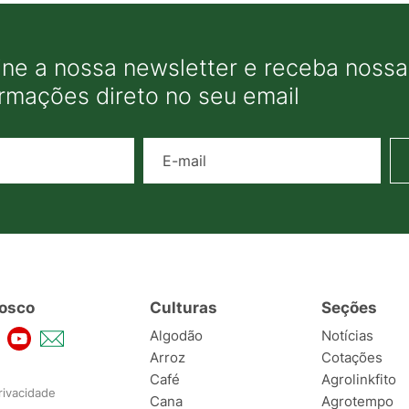
ine a nossa newsletter e receba nossas
ormações direto no seu email
Nome
E-mail
osco
Culturas
Seções
Algodão
Notícias
Arroz
Cotações
Café
Agrolinkfito
rivacidade
Cana
Agrotempo