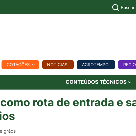
Buscar
PECUÁR
COTAÇÕES
NOTÍCIAS
AGROTEMPO
REGI
MPO
REGIONAL
COMERCIAL
AGROVIAGENS
CONTEÚDOS TÉCNICOS
 como rota de entrada e s
ios
de grãos