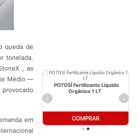
do queda de
r tonelada.
StoneX , as
nte Médio —
ante Líquido
POTOSÍ Fertilizante Líquido
a provocado
250ml
Orgânico 1 LT
RAR
COMPRAR
 demanda em
ternacional