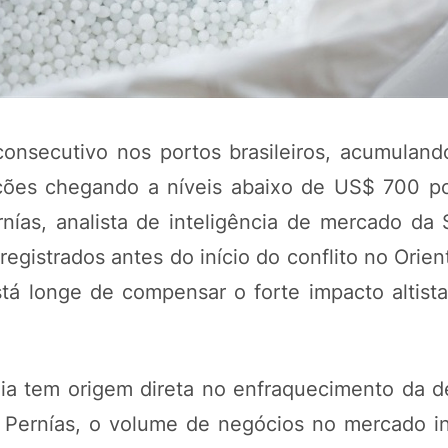
onsecutivo nos portos brasileiros, acumulan
ções chegando a níveis abaixo de US$ 700 po
ías, analista de inteligência de mercado da 
gistrados antes do início do conflito no Orie
POTOSÍ Fertiliz
tá longe de compensar o forte impacto altist
Orgânico 
COMP
ia tem origem direta no enfraquecimento da
o Pernías, o volume de negócios no mercado in