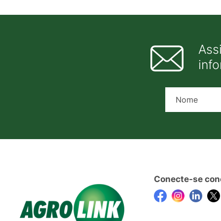
Ass
inf
Conecte-se con