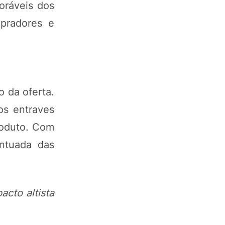
oráveis dos
mpradores e
o da oferta.
os entraves
roduto. Com
entuada das
cto altista