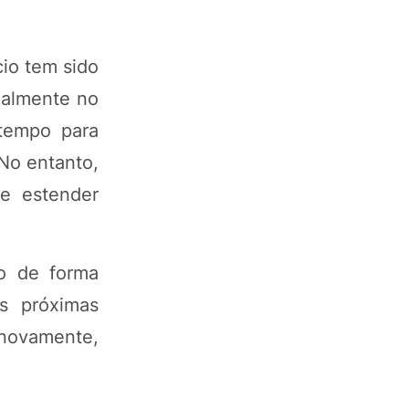
io tem sido
onalmente no
 tempo para
No entanto,
se estender
o de forma
s próximas
 novamente,