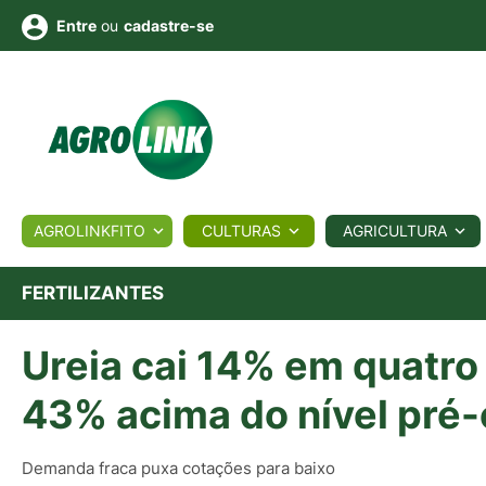
ou
cadastre-se
Entre
ULTURA
AGROLINKFITO
CULTURAS
AGRICULTURA
BIOLÓGICOS
COTAÇÕES
NOTÍCIAS
AGROTE
FERTILIZANTES
Ureia cai 14% em quatro
Fotos
os
Conversor
Colunistas
Eventos
e
Vídeos
43% acima do nível pré-
Demanda fraca puxa cotações para baixo