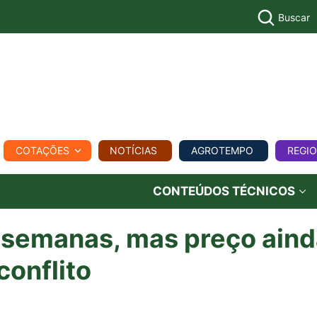
Buscar
PECUÁR
COTAÇÕES
NOTÍCIAS
AGROTEMPO
REGI
MPO
REGIONAL
COMERCIAL
AGROVIAGENS
CONTEÚDOS TÉCNICOS
 semanas, mas preço aind
conflito