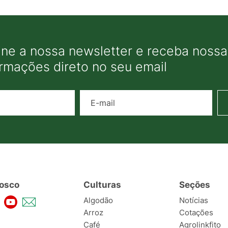
ine a nossa newsletter e receba nossas
ormações direto no seu email
Nome
E-mail
osco
Culturas
Seções
Algodão
Notícias
Arroz
Cotações
Café
Agrolinkfito