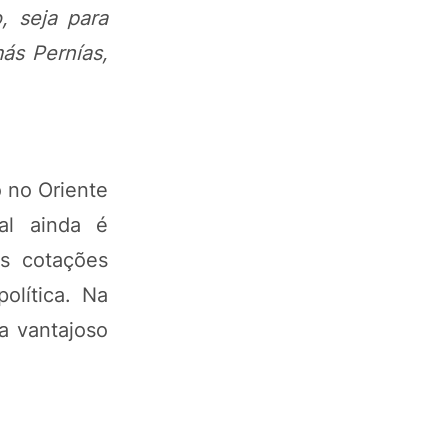
, seja para
ás Pernías,
 no Oriente
al ainda é
as cotações
olítica. Na
a vantajoso