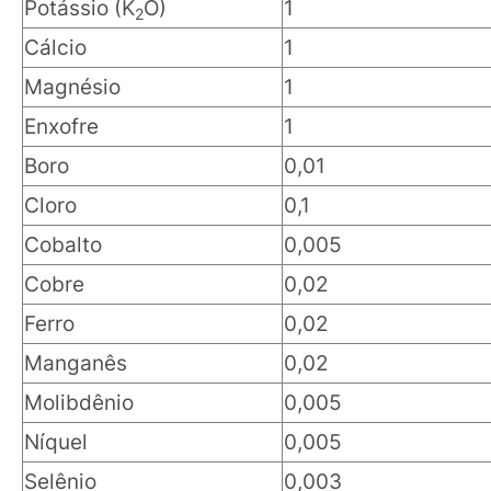
Potássio (K
O)
1
2
Cálcio
1
Magnésio
1
Enxofre
1
Boro
0,01
Cloro
0,1
Cobalto
0,005
Cobre
0,02
Ferro
0,02
Manganês
0,02
Molibdênio
0,005
Níquel
0,005
Selênio
0,003