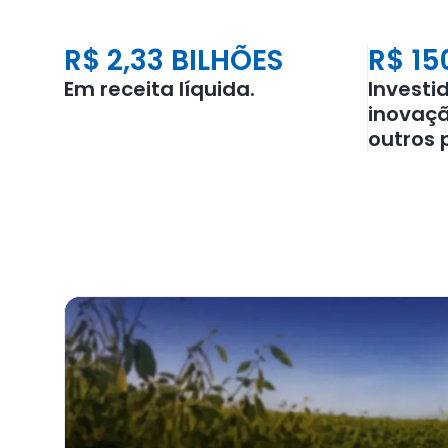
R$ 2,33 BILHÕES
R$ 15
Em receita líquida.
Investi
inovaçã
outros 