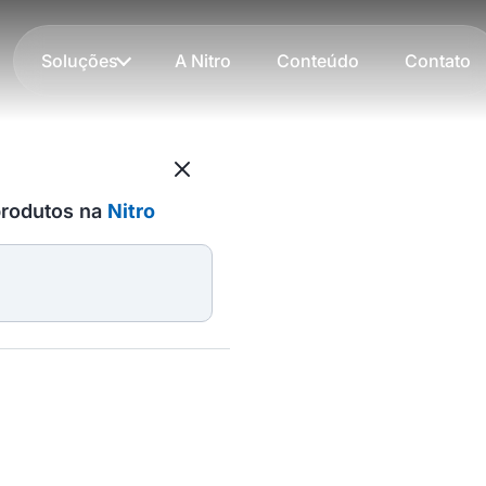
Soluções
A Nitro
Conteúdo
Contato
novação
Fechar
produtos na
Nitro
cem o agro
sar por:
 para impulsionar
ógicas,
gro.