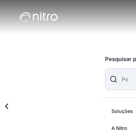
Ciência e i
Pesquisar 
que fortale
Pesqui
Unimos ciência, inovação e sustentabilidade
Soluções
a produtividade no campo com soluções biol
nutricionais e fisiológicas que fortalecem o a
A Nitro