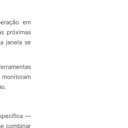
peração em
as próximas
a janela se
ferramentas
s monitoram
ão.
specífica —
se combinar