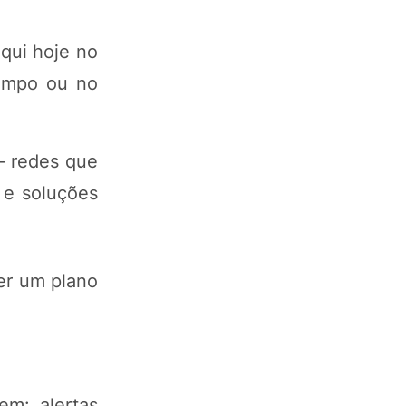
qui hoje no
campo ou no
— redes que
 e soluções
ser um plano
em: alertas