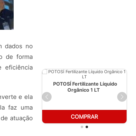
om dados no
do de forma
 eficiência
ante Líquido
POTOSÍ Fertilizante Líquido
250ml
Orgânico 1 LT
nverte e ela
Ela faz uma
RAR
COMPRAR
 de atuação