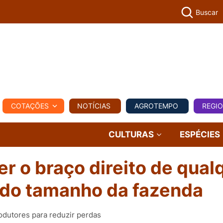
Buscar
PECUÁR
COTAÇÕES
NOTÍCIAS
AGROTEMPO
REGI
MPO
REGIONAL
COMERCIAL
AGROVIAGENS
CULTURAS
ESPÉCIES
r o braço direito de qual
 do tamanho da fazenda
dutores para reduzir perdas