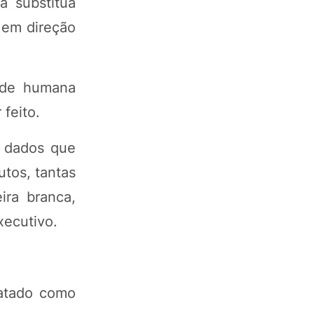
 substitua
a em direção
dade humana
feito.
e dados que
tos, tantas
ira branca,
xecutivo.
ratado como