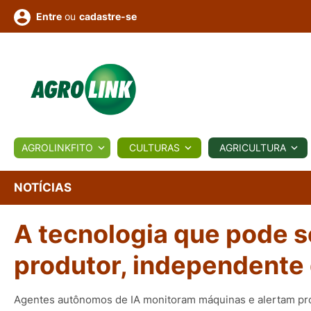
ou
cadastre-se
Entre
ULTURA
AGROLINKFITO
CULTURAS
AGRICULTURA
BIOLÓGICOS
COTAÇÕES
NOTÍCIAS
AGROTE
NOTÍCIAS
A tecnologia que pode se
Fotos
os
Conversor
Colunistas
Eventos
e
Vídeos
produtor, independente
Agentes autônomos de IA monitoram máquinas e alertam pro