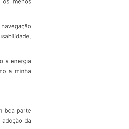
e os menos
r navegação
sabilidade,
o a energia
omo a minha
m boa parte
 a adoção da