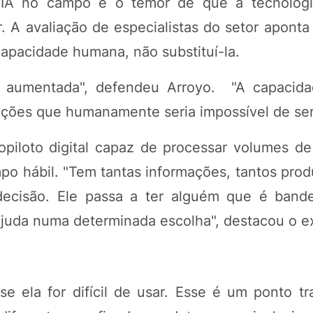
IA no campo é o temor de que a tecnologia
r. A avaliação de especialistas do setor apont
 capacidade humana, não substituí-la.
ência aumentada", defendeu Arroyo. "A capaci
ções que humanamente seria impossível de ser 
opiloto digital capaz de processar volumes d
o hábil. "Tem tantas informações, tantos produ
decisão. Ele passa a ter alguém que é bande
juda numa determinada escolha", destacou o e
e ela for difícil de usar. Esse é um ponto t