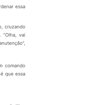
rdenar essa
o, cruzando
 "Olha, vai
anutenção",
 um comando
 é que essa