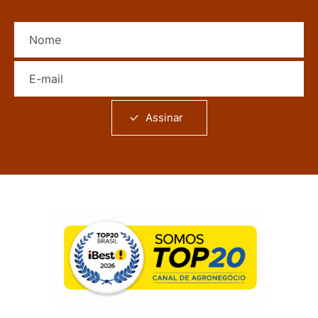
Nome
E-mail
Assinar