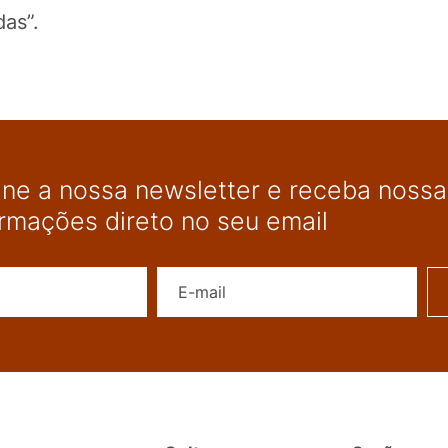
das”.
ine a nossa newsletter e receba nossas
ormações direto no seu email
Nome
E-mail