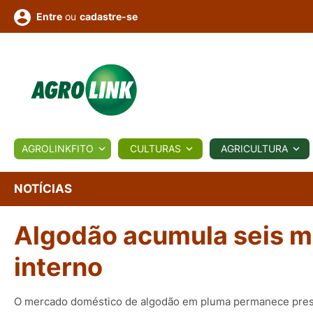
ou
cadastre-se
Entre
ULTURA
AGROLINKFITO
CULTURAS
AGRICULTURA
BIOLÓGICOS
COTAÇÕES
NOTÍCIAS
AGROTE
NOTÍCIAS
Algodão acumula seis 
Fotos
os
Conversor
Colunistas
Eventos
e
Vídeos
interno
O mercado doméstico de algodão em pluma permanece pre