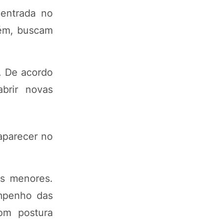
centrada no
rém, buscam
. De acordo
brir novas
aparecer no
es menores.
mpenho das
om postura