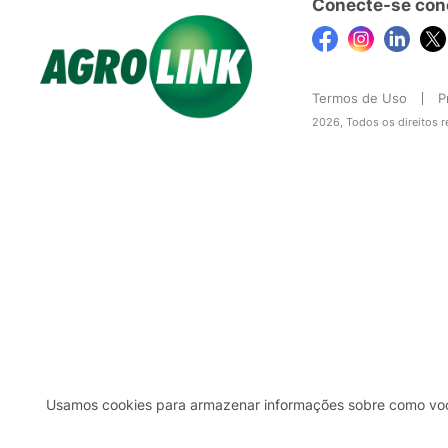
Conecte-se con
Termos de Uso
P
2026, Todos os direitos 
Usamos cookies para armazenar informações sobre como você 
2b98f7e1-9590-46d7-af32-2c8a921a53c7