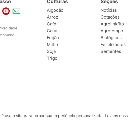
osco
Culturas
Seções
Algodão
Notícias
Arroz
Cotações
Café
Agrolinkfito
rivacidade
Cana
Agrotempo
reservados
Feijão
Biológicos
Milho
Fertilizantes
Soja
Sementes
Trigo
usa o site para tornar sua experiência personalizada. Leia os no