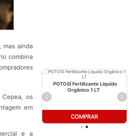
, mas ainda
rio combina
compradores
ante Líquido
POTOSÍ Fertilizante Líquido
250ml
Orgânico 1 LT
 Cepea, os
antagem em
RAR
COMPRAR
ercial e a