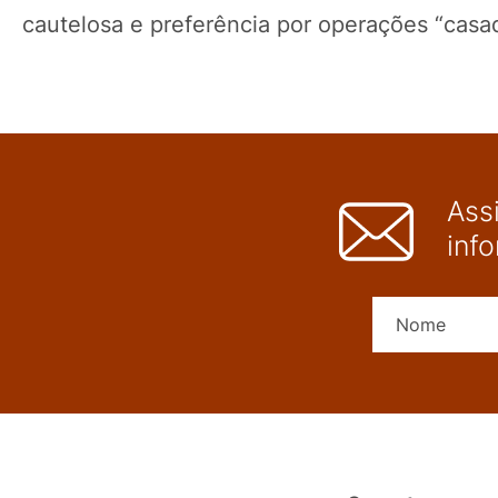
cautelosa e preferência por operações “casa
Ass
inf