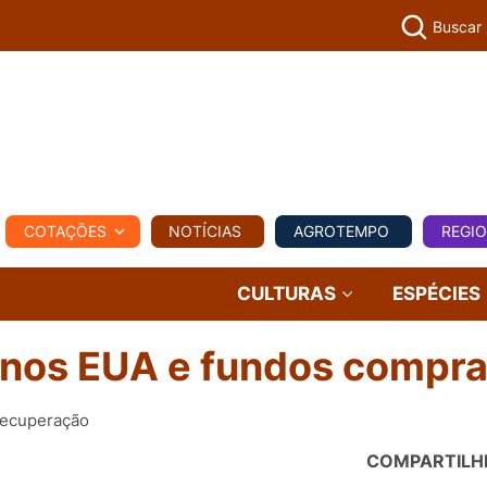
Buscar
PECUÁR
COTAÇÕES
NOTÍCIAS
AGROTEMPO
REGI
MPO
REGIONAL
COMERCIAL
AGROVIAGENS
CULTURAS
ESPÉCIES
 nos EUA e fundos compr
recuperação
COMPARTILH