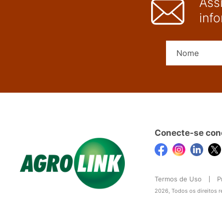
Ass
inf
Conecte-se con
Termos de Uso
P
2026, Todos os direitos 