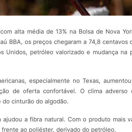
, com alta média de 13% na Bolsa de Nova Yo
taú BBA, os preços chegaram a 74,8 centavos d
os Unidos, petróleo valorizado e mudança na 
mericanas, especialmente no Texas, aumentou
POTOSÍ Fertiliz
Orgânico
ão de oferta confortável. O clima adverso d
e do cinturão do algodão.
COMP
ajudou a fibra natural. Com o produto mais va
frente ao poliéster, derivado do petróleo.