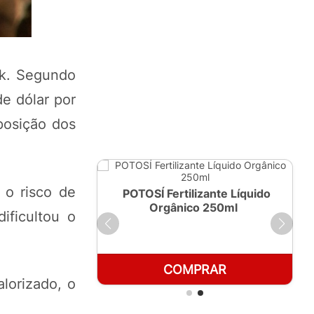
rk. Segundo
e dólar por
posição dos
 o risco de
ante Líquido
POTOSÍ Fertilizante Líquido
 1 LT
Orgânico 250ml
ificultou o
RAR
COMPRAR
lorizado, o