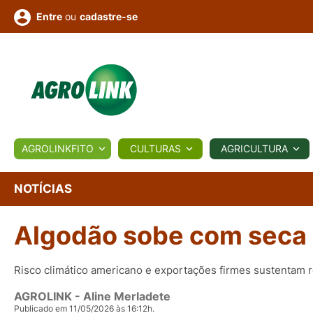
ou
cadastre-se
Entre
ULTURA
AGROLINKFITO
CULTURAS
AGRICULTURA
BIOLÓGICOS
COTAÇÕES
NOTÍCIAS
AGROTE
NOTÍCIAS
Algodão sobe com seca
Fotos
os
Conversor
Colunistas
Eventos
e
Vídeos
Risco climático americano e exportações firmes sustentam 
AGROLINK
- Aline Merladete
Publicado em 11/05/2026 às 16:12h.