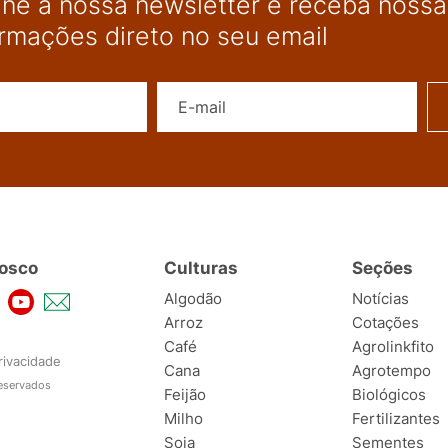
ine a nossa newsletter e receba nossas
ormações direto no seu email
Nome
E-mail
osco
Culturas
Seções
Algodão
Notícias
Arroz
Cotações
Café
Agrolinkfito
rivacidade
Cana
Agrotempo
reservados
Feijão
Biológicos
Milho
Fertilizantes
Soja
Sementes