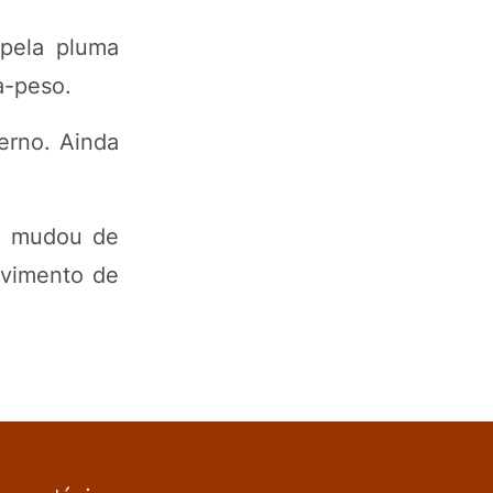
 pela pluma
a-peso.
erno. Ainda
ém mudou de
ovimento de