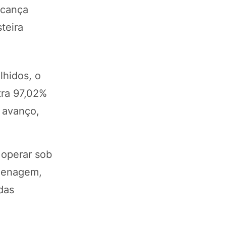
lcança
teira
lhidos, o
tra 97,02%
r avanço,
 operar sob
azenagem,
das