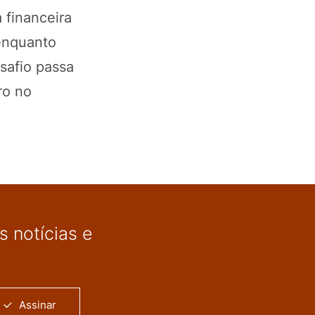
 financeira
enquanto
safio passa
ro no
 notícias e
Assinar