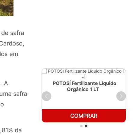
 de safra
 Cardoso,
dos em
. A
ante Líquido
POTOSÍ Fertilizante Líquido
250ml
Orgânico 1 LT
 uma safra
do
RAR
COMPRAR
8,81% da