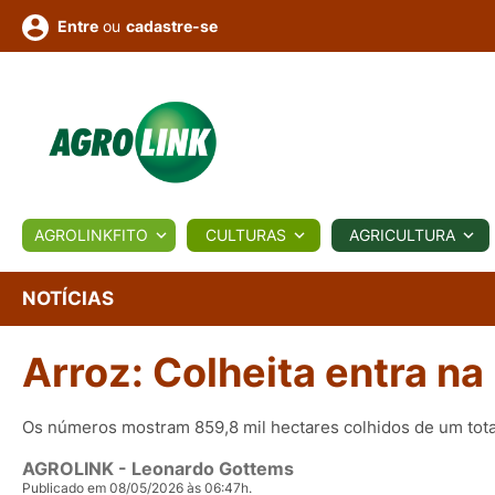
ou
cadastre-se
Entre
ULTURA
AGROLINKFITO
CULTURAS
AGRICULTURA
BIOLÓGICOS
COTAÇÕES
NOTÍCIAS
AGROTE
NOTÍCIAS
Arroz: Colheita entra na 
Fotos
os
Conversor
Colunistas
Eventos
e
Vídeos
Os números mostram 859,8 mil hectares colhidos de um tota
AGROLINK
- Leonardo Gottems
Publicado em 08/05/2026 às 06:47h.