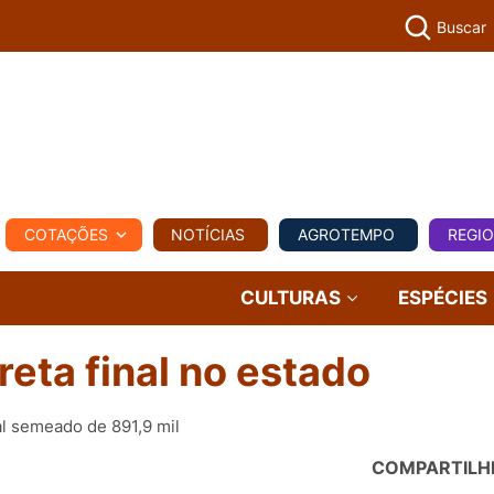
Buscar
PECUÁR
COTAÇÕES
NOTÍCIAS
AGROTEMPO
REGI
MPO
REGIONAL
COMERCIAL
AGROVIAGENS
CULTURAS
ESPÉCIES
reta final no estado
l semeado de 891,9 mil
COMPARTILH