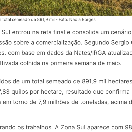
 total semeado de 891,9 mil - Foto: Nadia Borges
Sul entrou na reta final e consolida um cenário
essão sobre a comercialização. Segundo Sergio
ões, com base em dados da Nates/IRGA atualiza
ltivada colhida na primeira semana de maio.
dos de um total semeado de 891,9 mil hectares
POTOSÍ Fertiliz
Orgânico 
,83 quilos por hectare, resultado que confirma
 em torno de 7,9 milhões de toneladas, acima 
COMP
rrando os trabalhos. A Zona Sul aparece com 9