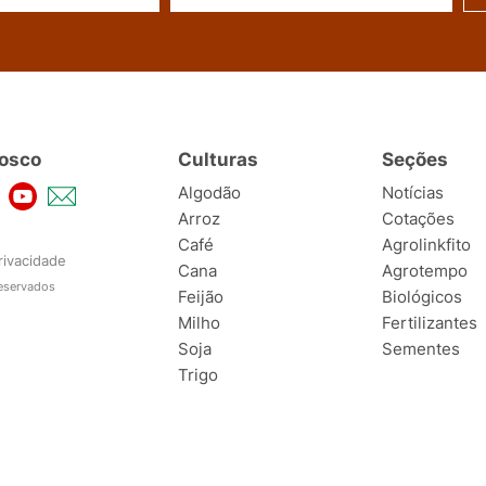
osco
Culturas
Seções
Algodão
Notícias
Arroz
Cotações
Café
Agrolinkfito
rivacidade
Cana
Agrotempo
reservados
Feijão
Biológicos
Milho
Fertilizantes
Soja
Sementes
Trigo