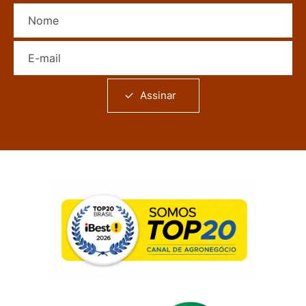
Nome
E-mail
Assinar