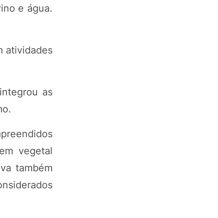
ino e água.
 atividades
integrou as
mo.
apreendidos
gem vegetal
tiva também
nsiderados