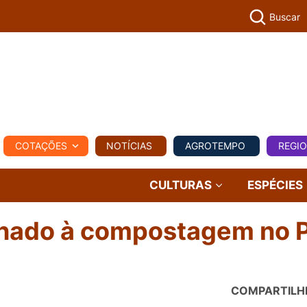
Buscar
PECUÁR
COTAÇÕES
NOTÍCIAS
AGROTEMPO
REGI
MPO
REGIONAL
COMERCIAL
AGROVIAGENS
CULTURAS
ESPÉCIES
inado à compostagem no 
COMPARTILH