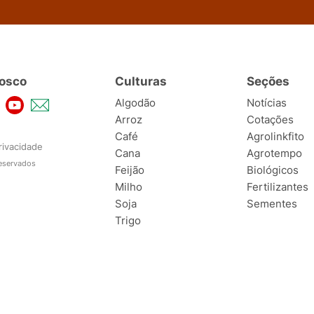
osco
Culturas
Seções
Algodão
Notícias
Arroz
Cotações
Café
Agrolinkfito
rivacidade
Cana
Agrotempo
reservados
Feijão
Biológicos
Milho
Fertilizantes
Soja
Sementes
Trigo