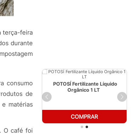
 terça-feira
dos durante
compostagem
ara consumo
ante Líquido
POTOSÍ Fertilizante Líquido
250ml
Orgânico 1 LT
Produtos de
 e matérias
RAR
COMPRAR
 O café foi