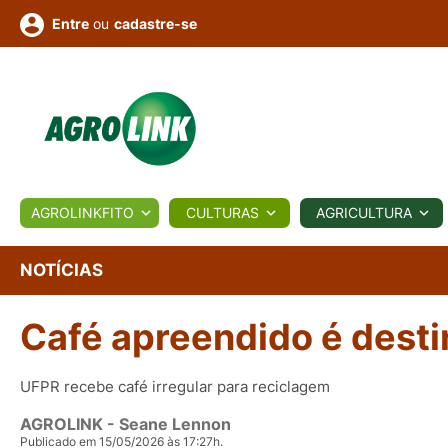
ou
cadastre-se
Entre
ULTURA
AGROLINKFITO
CULTURAS
AGRICULTURA
BIOLÓGICOS
COTAÇÕES
NOTÍCIAS
AGROTE
NOTÍCIAS
Café apreendido é dest
Fotos
os
Conversor
Colunistas
Eventos
e
Vídeos
UFPR recebe café irregular para reciclagem
AGROLINK
- Seane Lennon
Publicado em 15/05/2026 às 17:27h.