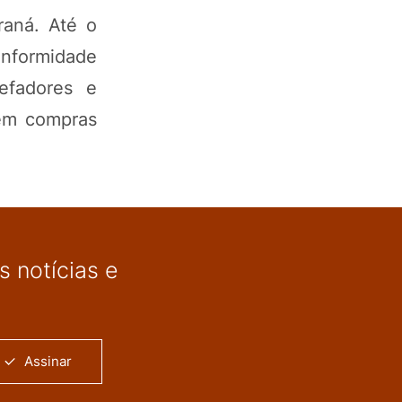
raná. Até o
onformidade
efadores e
 em compras
 notícias e
Assinar