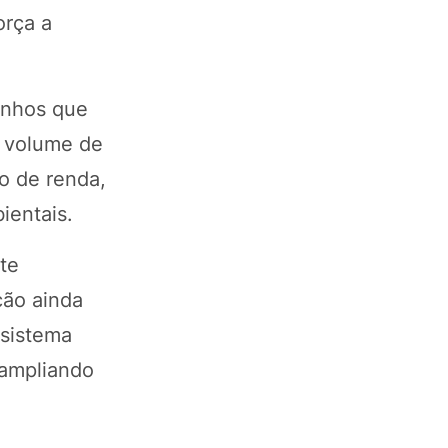
orça a
ganhos que
o volume de
o de renda,
ientais.
te
ção ainda
 sistema
 ampliando