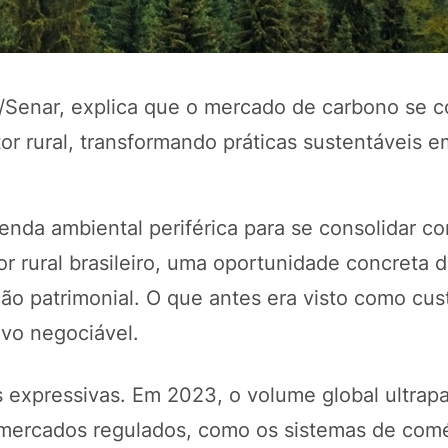
p/Senar, explica que o mercado de carbono se c
r rural, transformando práticas sustentáveis e
nda ambiental periférica para se consolidar 
r rural brasileiro, uma oportunidade concreta 
POTOSÍ Fertiliz
Orgânico
ção patrimonial. O que antes era visto como cus
tivo negociável.
COMP
 expressivas. Em 2023, o volume global ultra
r mercados regulados, como os sistemas de com