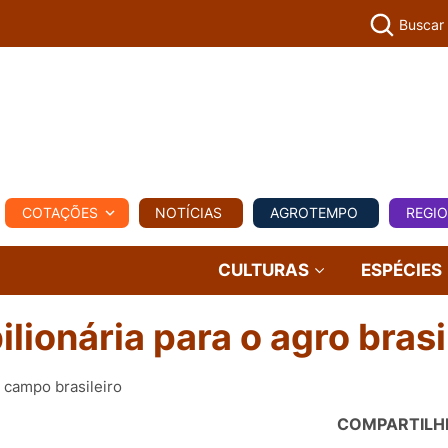
Buscar
PECUÁR
COTAÇÕES
NOTÍCIAS
AGROTEMPO
REGI
MPO
REGIONAL
COMERCIAL
AGROVIAGENS
CULTURAS
ESPÉCIES
lionária para o agro brasi
 campo brasileiro
COMPARTILH