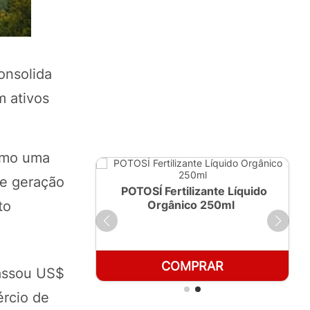
onsolida
m ativos
como uma
de geração
ante Líquido
POTOSÍ Fertilizante Líquido
 1 LT
Orgânico 250ml
to
RAR
COMPRAR
passou US$
ércio de