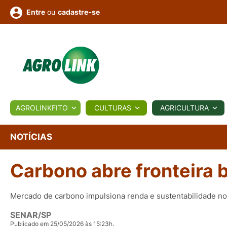
ou
cadastre-se
Entre
ULTURA
AGROLINKFITO
CULTURAS
AGRICULTURA
BIOLÓGICOS
COTAÇÕES
NOTÍCIAS
AGROTE
NOTÍCIAS
Carbono abre fronteira bi
Fotos
os
Conversor
Colunistas
Eventos
e
Vídeos
Mercado de carbono impulsiona renda e sustentabilidade no
SENAR/SP
Publicado em 25/05/2026 às 15:23h.