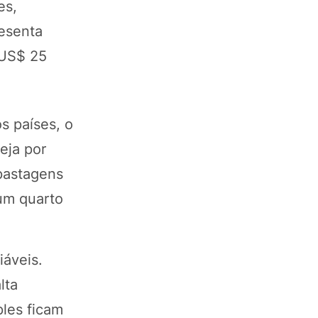
es,
esenta
 US$ 25
s países, o
eja por
 pastagens
 um quarto
iáveis.
lta
les ficam