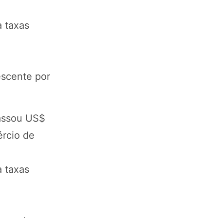
a taxas
o
escente por
passou US$
ércio de
a taxas
o