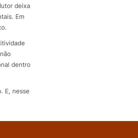
utor deixa
tais. Em
co.
itividade
 não
onal dentro
. E, nesse