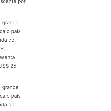
escente por
, grande
ca o país
anda do
es,
esenta
 US$ 25
, grande
ca o país
anda do