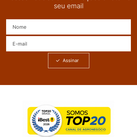
seu email
Nome
E-mail
Assinar