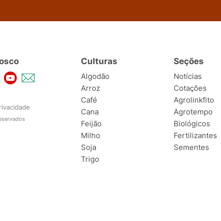
osco
Culturas
Seções
Algodão
Notícias
Arroz
Cotações
Café
Agrolinkfito
rivacidade
Cana
Agrotempo
reservados
Feijão
Biológicos
Milho
Fertilizantes
Soja
Sementes
Trigo