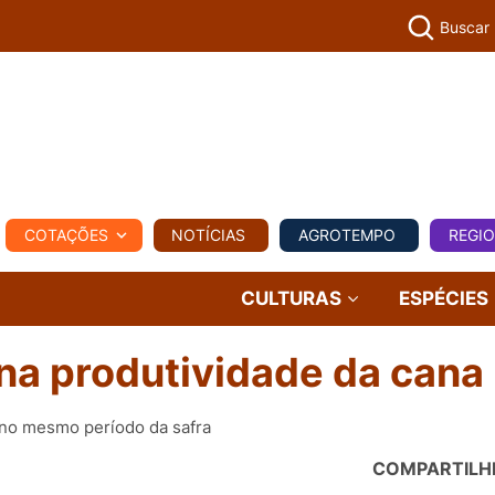
Buscar
PECUÁR
COTAÇÕES
NOTÍCIAS
AGROTEMPO
REGI
MPO
REGIONAL
COMERCIAL
AGROVIAGENS
CULTURAS
ESPÉCIES
 na produtividade da cana
 no mesmo período da safra
COMPARTILH