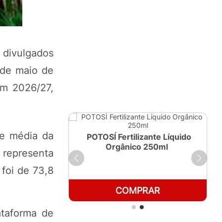
 divulgados
 de maio de
em 2026/27,
de média da
ante Líquido
POTOSÍ Fertilizante Líquido
 1 LT
Orgânico 250ml
 representa
foi de 73,8
RAR
COMPRAR
ataforma de