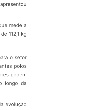
 apresentou
 que mede a
de 112,1 kg
ara o setor
antes polos
tores podem
ao longo da
da evolução