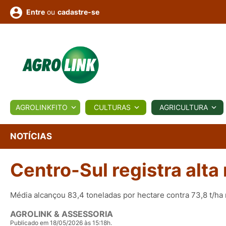
ou
cadastre-se
Entre
ULTURA
AGROLINKFITO
CULTURAS
AGRICULTURA
BIOLÓGICOS
COTAÇÕES
NOTÍCIAS
AGROTE
NOTÍCIAS
Centro-Sul registra alta
Fotos
os
Conversor
Colunistas
Eventos
e
Vídeos
Média alcançou 83,4 toneladas por hectare contra 73,8 t/ha
AGROLINK & ASSESSORIA
Publicado em 18/05/2026 às 15:18h.