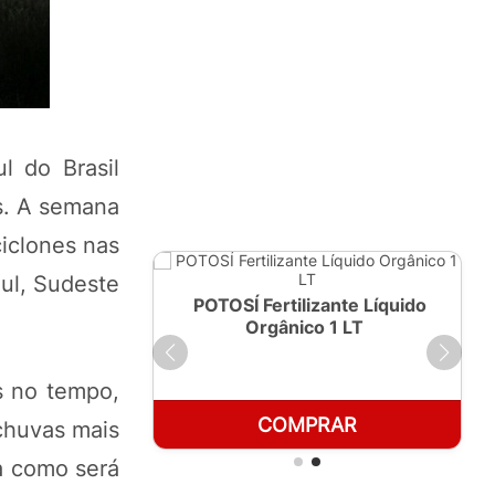
l do Brasil
s. A semana
ciclones nas
Sul, Sudeste
ante Líquido
POTOSÍ Fertilizante Líquido
250ml
Orgânico 1 LT
s no tempo,
RAR
COMPRAR
chuvas mais
ra como será