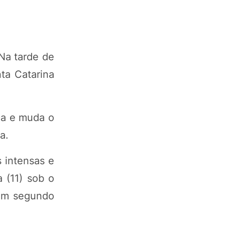
Na tarde de
ta Catarina
ça e muda o
a.
s intensas e
 (11) sob o
 um segundo