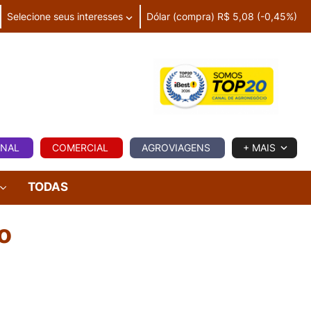
Selecione seus interesses
Dólar (compra) R$ 5,08 (-0,45%)
IA
ONAL
COMERCIAL
AGROVIAGENS
+ MAIS
TODAS
o