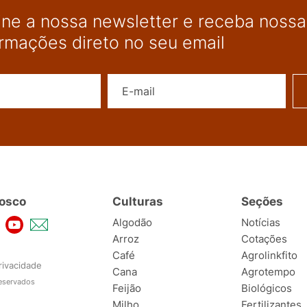
ine a nossa newsletter e receba nossas
ormações direto no seu email
Nome
E-mail
osco
Culturas
Seções
Algodão
Notícias
Arroz
Cotações
Café
Agrolinkfito
rivacidade
Cana
Agrotempo
reservados
Feijão
Biológicos
Milho
Fertilizantes