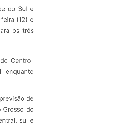
de do Sul e
eira (12) o
ara os três
.
 do Centro-
l, enquanto
 previsão de
o Grosso do
ntral, sul e