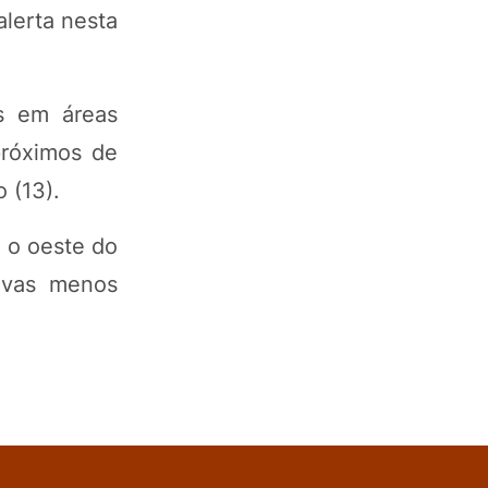
alerta nesta
s em áreas
próximos de
 (13).
 o oeste do
uvas menos