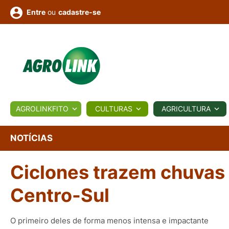
ou
cadastre-se
Entre
ULTURA
AGROLINKFITO
CULTURAS
AGRICULTURA
BIOLÓGICOS
COTAÇÕES
NOTÍCIAS
AGROTE
NOTÍCIAS
Ciclones trazem chuvas 
Fotos
os
Conversor
Colunistas
Eventos
e
Vídeos
Centro-Sul
O primeiro deles de forma menos intensa e impactante