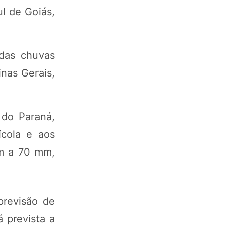
ul de Goiás,
das chuvas
nas Gerais,
 do Paraná,
ícola e aos
am a 70 mm,
previsão de
 prevista a