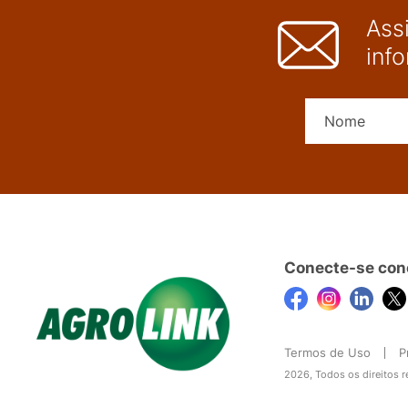
Ass
inf
Conecte-se con
Termos de Uso
P
2026, Todos os direitos 