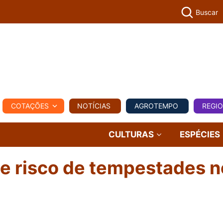
Buscar
PECUÁR
COTAÇÕES
NOTÍCIAS
AGROTEMPO
REGI
MPO
REGIONAL
COMERCIAL
AGROVIAGENS
CULTURAS
ESPÉCIES
e risco de tempestades n