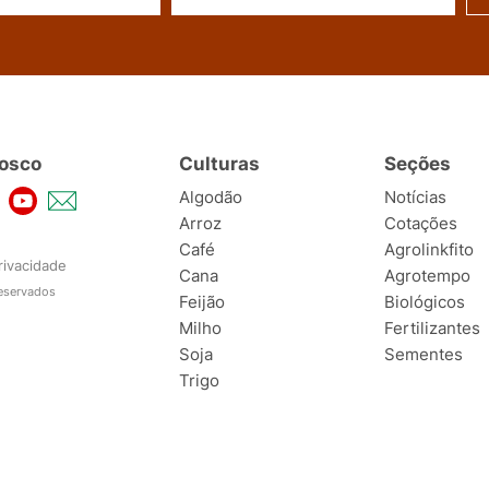
osco
Culturas
Seções
Algodão
Notícias
Arroz
Cotações
Café
Agrolinkfito
rivacidade
Cana
Agrotempo
reservados
Feijão
Biológicos
Milho
Fertilizantes
Soja
Sementes
Trigo