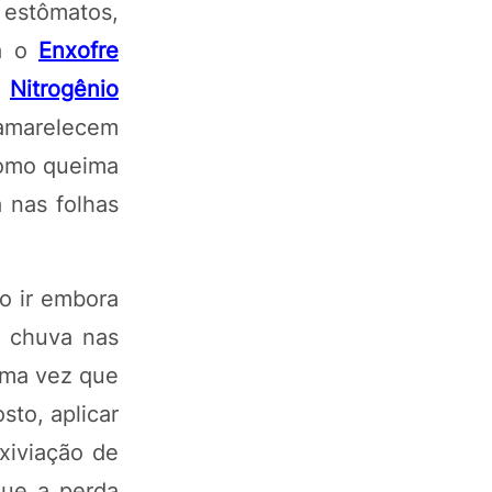
 estômatos,
Já o
Enxofre
o
Nitrogênio
amarelecem
como queima
 nas folhas
o ir embora
e chuva nas
uma vez que
to, aplicar
xiviação de
que a perda