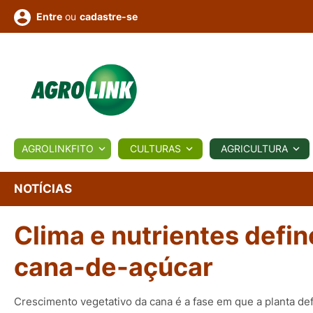
ou
cadastre-se
Entre
ULTURA
AGROLINKFITO
CULTURAS
AGRICULTURA
BIOLÓGICOS
COTAÇÕES
NOTÍCIAS
AGROTE
NOTÍCIAS
Clima e nutrientes defin
Fotos
os
Conversor
Colunistas
Eventos
e
Vídeos
cana-de-açúcar
Crescimento vegetativo da cana é a fase em que a planta def