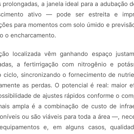
 prolongadas, a janela ideal para a adubação d
mento ativo — pode ser estreita e impre
ações para momentos com solo úmido e previsã
nto o encharcamento.
cação localizada vêm ganhando espaço just
adas, a fertirrigação com nitrogênio e potás
 ciclo, sincronizando o fornecimento de nutri
mente as perdas. O potencial é real: maior ef
ossibilidade de ajustes rápidos conforme o co
mais ampla é a combinação de custo de infra
oníveis ou são viáveis para toda a área —, nec
 equipamentos e, em alguns casos, qualida