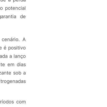
o potencial
arantia de
 cenário. A
 é positivo
cada a lanço
nte em dias
zante sob a
itrogenadas
eríodos com