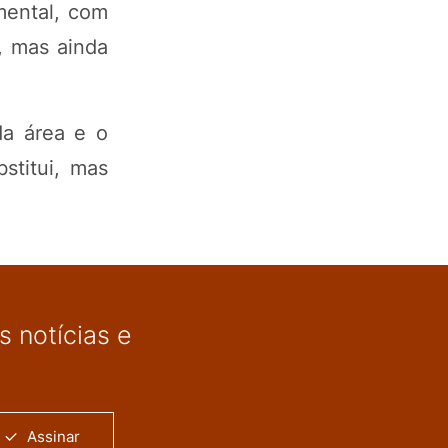
mental, com
, mas ainda
da área e o
titui, mas
 notícias e
Assinar