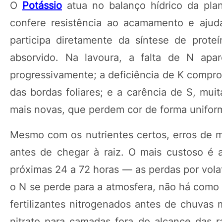
O
Potássio
atua no balanço hídrico da pla
confere resistência ao acamamento e ajuda
participa diretamente da síntese de prot
absorvido. Na lavoura, a falta de N apa
progressivamente; a deficiência de K compr
das bordas foliares; e a carência de S, mui
mais novas, que perdem cor de forma unifor
Mesmo com os nutrientes certos, erros de m
antes de chegar à raiz. O mais custoso é 
próximas 24 a 72 horas — as perdas por vola
o N se perde para a atmosfera, não há como 
fertilizantes nitrogenados antes de chuvas 
nitrato para camadas fora do alcance das ra