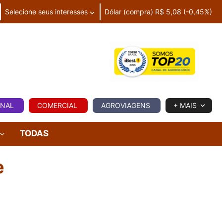
Selecione seus interesses
Dólar (compra) R$ 5,08 (-0,45%)
IA
ONAL
COMERCIAL
AGROVIAGENS
+ MAIS
TODAS
e