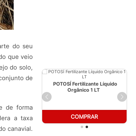
arte do seu
do que veio
jo do solo,
conjunto de
ante Líquido
POTOSÍ Fertilizante Líquido
250ml
Orgânico 1 LT
e de forma
RAR
COMPRAR
lera a taxa
o canavial.