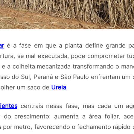
ar
é a fase em que a planta define grande p
rtura, se mal executada, pode comprometer tu
 e a colheita mecanizada transformando o mane
osso do Sul, Paraná e São Paulo enfrentam um 
POTOSÍ Fertiliz
colher um saco de
Ureia
.
Orgânico 
rientes
centrais nessa fase, mas cada um ag
COMP
do crescimento: aumenta a área foliar, ace
s por metro, favorecendo o fechamento rápido d