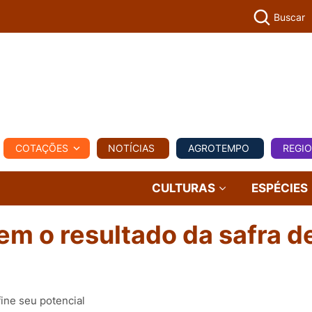
Buscar
PECUÁR
COTAÇÕES
NOTÍCIAS
AGROTEMPO
REGI
MPO
REGIONAL
COMERCIAL
AGROVIAGENS
CULTURAS
ESPÉCIES
em o resultado da safra d
ine seu potencial