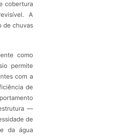
e cobertura
visível. A
o de chuvas
amente como
sio permite
entes com a
iciência de
mportamento
estrutura —
essidade de
de da água