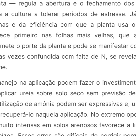
nta — regula a abertura e o fechamento dos
 a cultura a tolerar períodos de estresse. 
eínas e da eficiência com que a planta usa 
rece primeiro nas folhas mais velhas, que 
omete o porte da planta e pode se manifestar 
tas vezes confundida com falta de N, se revela
me.
anejo na aplicação podem fazer o investiment
aplicar ureia sobre solo seco sem previsão d
tilização de amônia podem ser expressivas e, 
recuperá-lo naquela aplicação. No extremo opos
muito intensas em solos arenosos favorece a li
ízes. Esses erros são difíceis de corrigir por