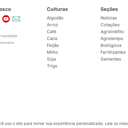
osco
Culturas
Seções
Algodão
Notícias
Arroz
Cotações
Café
Agrolinkfito
rivacidade
Cana
Agrotempo
reservados
Feijão
Biológicos
Milho
Fertilizantes
Soja
Sementes
Trigo
usa o site para tornar sua experiência personalizada. Leia os no