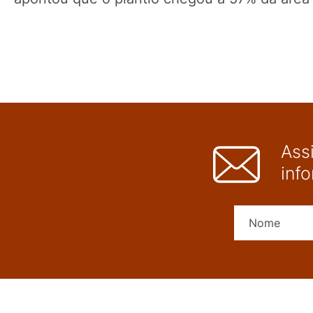
Ass
inf