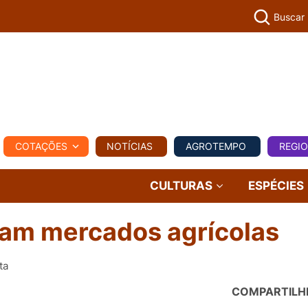
Buscar
PECUÁR
COTAÇÕES
NOTÍCIAS
AGROTEMPO
REGI
MPO
REGIONAL
COMERCIAL
AGROVIAGENS
CULTURAS
ESPÉCIES
am mercados agrícolas
ta
COMPARTILH