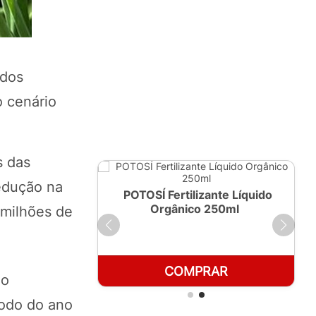
ados
o cenário
s das
edução na
ante Líquido
POTOSÍ Fertilizante Líquido
 1 LT
Orgânico 250ml
 milhões de
RAR
COMPRAR
ão
íodo do ano