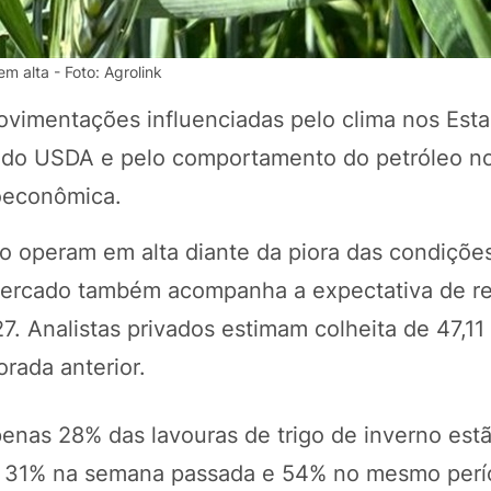
 alta - Foto: Agrolink
ovimentações influenciadas pelo clima nos Est
os do USDA e pelo comportamento do petróleo n
roeconômica.
o operam em alta diante da piora das condiçõe
 mercado também acompanha a expectativa de r
POTOSÍ Fertiliz
Orgânico
. Analistas privados estimam colheita de 47,11
rada anterior.
COMP
nas 28% das lavouras de trigo de inverno est
tra 31% na semana passada e 54% no mesmo per