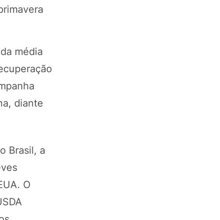
 primavera
o da média
recuperação
companha
na, diante
 Brasil, a
eves
 EUA. O
 USDA
os.