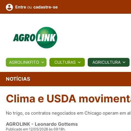
ou
cadastre-se
Entre
ULTURA
AGROLINKFITO
CULTURAS
AGRICULTURA
BIOLÓGICOS
COTAÇÕES
NOTÍCIAS
AGROTE
NOTÍCIAS
Clima e USDA moviment
Fotos
os
Conversor
Colunistas
Eventos
e
Vídeos
No trigo, os contratos negociados em Chicago operam em al
AGROLINK
- Leonardo Gottems
Publicado em 12/05/2026 às 09:18h.