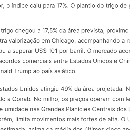
, o índice caiu para 17%. O plantio do trigo de
 trigo chegou a 17,5% da área prevista, próxim
istra valorização em Chicago, acompanhando a 
ltou a superar US$ 101 por barril. O mercado a
 acordos comerciais entre Estados Unidos e Chi
ald Trump ao país asiático.
tados Unidos atingiu 49% da área projetada. No
ndo a Conab. No milho, os preços operam com l
de umidade nas Grandes Planícies Centrais dos
orém, limita movimentos mais fortes de alta. O
estimada, acima da média dos últimos cinco an