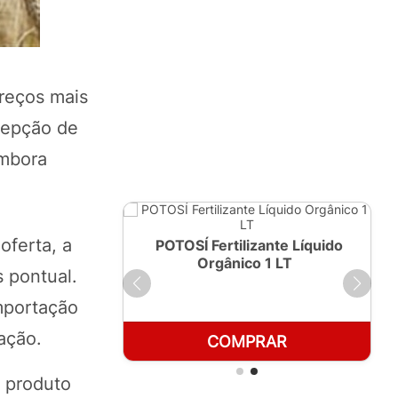
reços mais
cepção de
embora
oferta, a
ante Líquido
POTOSÍ Fertilizante Líquido
250ml
Orgânico 1 LT
 pontual.
importação
ação.
RAR
COMPRAR
 produto