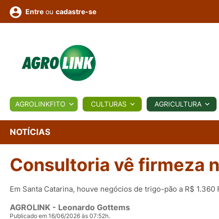
ou
cadastre-se
Entre
ULTURA
AGROLINKFITO
CULTURAS
AGRICULTURA
BIOLÓGICOS
COTAÇÕES
NOTÍCIAS
AGROTE
NOTÍCIAS
Consultoria vê firmeza 
Fotos
os
Conversor
Colunistas
Eventos
e
Vídeos
Em Santa Catarina, houve negócios de trigo-pão a R$ 1.360
AGROLINK
- Leonardo Gottems
Publicado em 16/06/2026 às 07:52h.