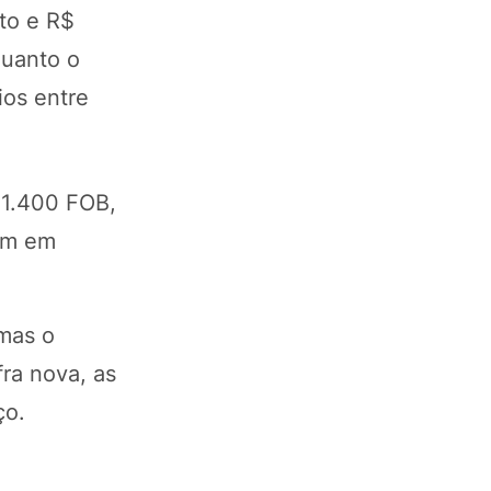
to e R$
quanto o
ios entre
 1.400 FOB,
ram em
mas o
fra nova, as
ço.