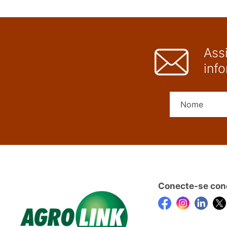
Ass
inf
Conecte-se con