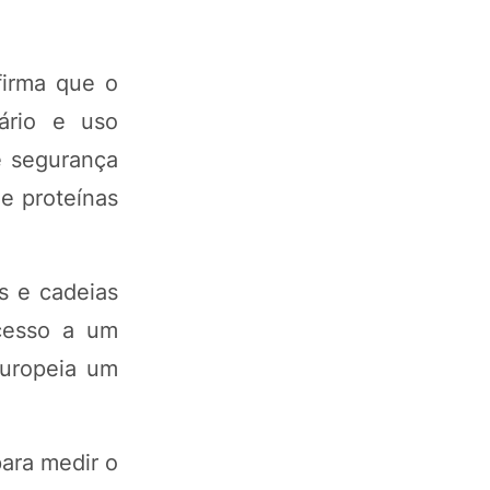
firma que o
nário e uso
e segurança
e proteínas
s e cadeias
acesso a um
Europeia um
para medir o