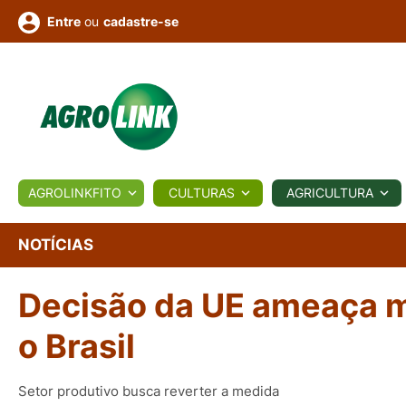
ou
cadastre-se
Entre
ULTURA
AGROLINKFITO
CULTURAS
AGRICULTURA
BIOLÓGICOS
COTAÇÕES
NOTÍCIAS
AGROTE
NOTÍCIAS
Decisão da UE ameaça m
Fotos
os
Conversor
Colunistas
Eventos
e
Vídeos
o Brasil
Setor produtivo busca reverter a medida