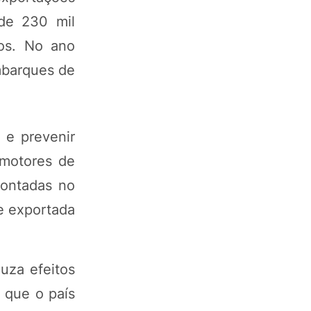
de 230 mil
os. No ano
mbarques de
 e prevenir
motores de
pontadas no
e exportada
uza efeitos
 que o país