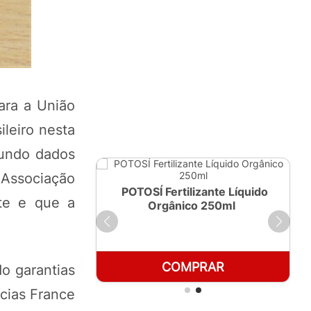
para a União
leiro nesta
gundo dados
 Associação
ante Líquido
POTOSÍ Fertilizante Líquido
te e que a
 1 LT
Orgânico 250ml
RAR
COMPRAR
do garantias
ícias France