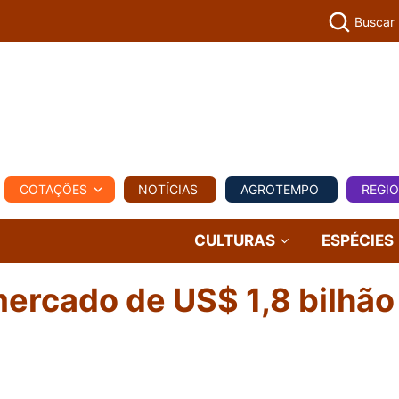
Buscar
PECUÁR
COTAÇÕES
NOTÍCIAS
AGROTEMPO
REGI
MPO
REGIONAL
COMERCIAL
AGROVIAGENS
CULTURAS
ESPÉCIES
ercado de US$ 1,8 bilhão