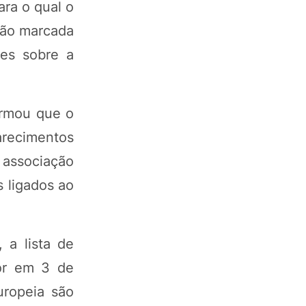
ara o qual o
ião marcada
ões sobre a
ormou que o
arecimentos
 associação
s ligados ao
 a lista de
gor em 3 de
uropeia são