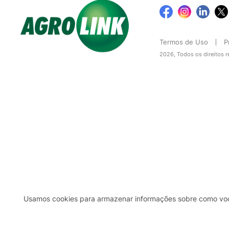
Termos de Uso
P
2026, Todos os direitos 
Usamos cookies para armazenar informações sobre como você 
2b98f7e1-9590-46d7-af32-2c8a921a53c7