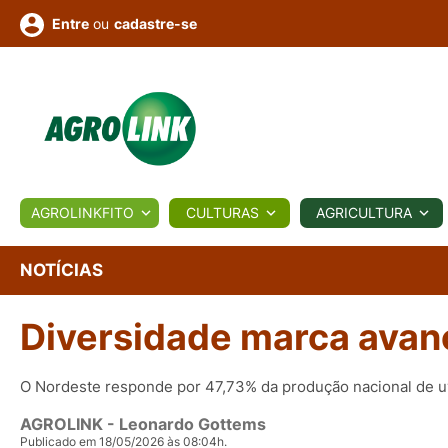
ou
cadastre-se
Entre
ULTURA
AGROLINKFITO
CULTURAS
AGRICULTURA
BIOLÓGICOS
COTAÇÕES
NOTÍCIAS
AGROTE
NOTÍCIAS
Diversidade marca avanço
Fotos
os
Conversor
Colunistas
Eventos
e
Vídeos
O Nordeste responde por 47,73% da produção nacional de 
AGROLINK
- Leonardo Gottems
Publicado em 18/05/2026 às 08:04h.