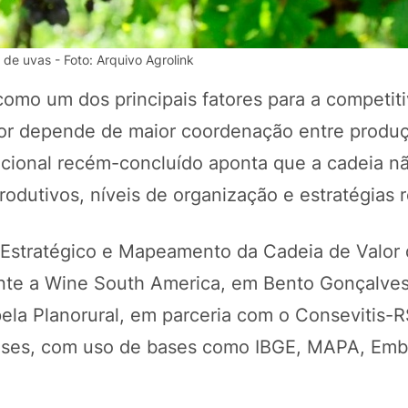
e uvas - Foto: Arquivo Agrolink
 como um dos principais fatores para a competit
setor depende de maior coordenação entre produ
cional recém-concluído aponta que a cadeia n
odutivos, níveis de organização e estratégias r
a Estratégico e Mapeamento da Cadeia de Valor
POTOSÍ Fertiliz
Orgânico 
urante a Wine South America, em Bento Gonçalves
ela Planorural, em parceria com o Consevitis-R
meses, com uso de bases como IBGE, MAPA, Emb
COMP