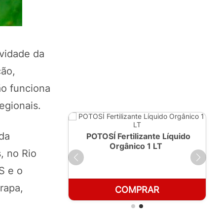
ividade da
ção,
ão funciona
egionais.
 da
ante Líquido
POTOSÍ Fertilizante Líquido
250ml
Orgânico 1 LT
, no Rio
S e o
rapa,
RAR
COMPRAR