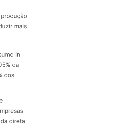
a produção
duzir mais
sumo in
,05% da
% dos
de
 empresas
da direta