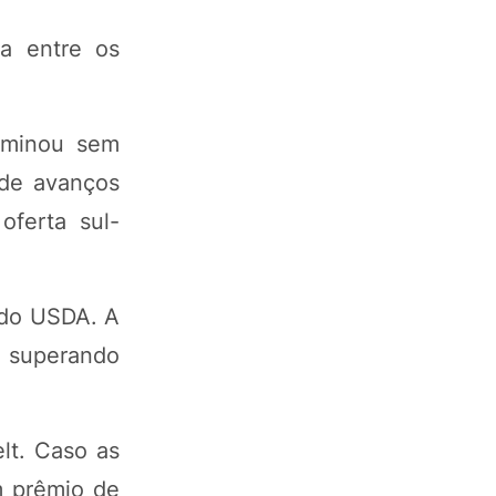
a entre os
erminou sem
 de avanços
oferta sul-
 do USDA. A
á superando
lt. Caso as
m prêmio de