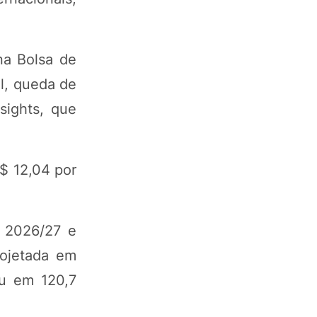
na Bolsa de
l, queda de
sights, que
$ 12,04 por
a 2026/27 e
rojetada em
ou em 120,7