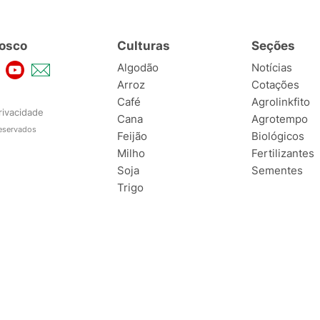
osco
Culturas
Seções
Algodão
Notícias
Arroz
Cotações
Café
Agrolinkfito
rivacidade
Cana
Agrotempo
reservados
Feijão
Biológicos
Milho
Fertilizantes
Soja
Sementes
Trigo