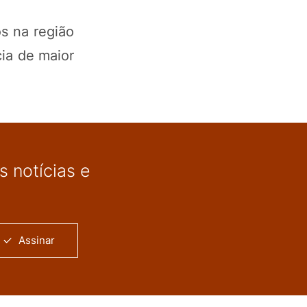
os na região
ia de maior
 notícias e
Assinar