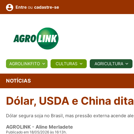
ou
cadastre-se
Entre
ULTURA
AGROLINKFITO
CULTURAS
AGRICULTURA
BIOLÓGICOS
COTAÇÕES
NOTÍCIAS
AGROTE
NOTÍCIAS
Dólar, USDA e China dit
Fotos
os
Conversor
Colunistas
Eventos
e
Vídeos
Dólar segura soja no Brasil, mas pressão externa acende ale
AGROLINK
- Aline Merladete
Publicado em 18/05/2026 às 16:13h.