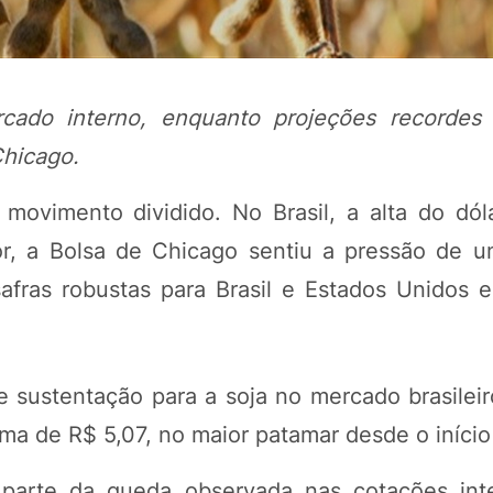
rcado interno, enquanto projeções recordes
hicago.
ovimento dividido. No Brasil, a alta do dól
or, a Bolsa de Chicago sentiu a pressão de u
safras robustas para Brasil e Estados Unidos 
POTOSÍ Fertiliz
Orgânico 
 de sustentação para a soja no mercado brasile
COMP
ma de R$ 5,07, no maior patamar desde o início 
arte da queda observada nas cotações inte