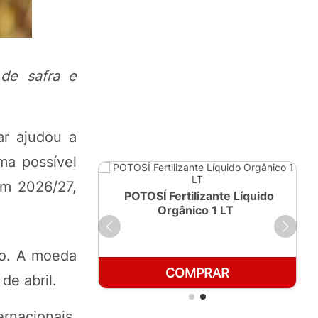
 de safra e
ar ajudou a
ma possível
em 2026/27,
ante Líquido
POTOSÍ Fertilizante Líquido
250ml
Orgânico 1 LT
iro. A moeda
RAR
COMPRAR
de abril.
rnacionais,