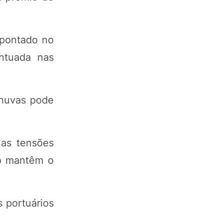
apontado no
ntuada nas
chuvas pode
 as tensões
ão mantêm o
 portuários