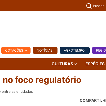
Buscar
PECUÁR
COTAÇÕES
NOTÍCIAS
AGROTEMPO
REGI
MPO
REGIONAL
COMERCIAL
AGROVIAGENS
CULTURAS
ESPÉCIES
 no foco regulatório
o entre as entidades
COMPARTILH