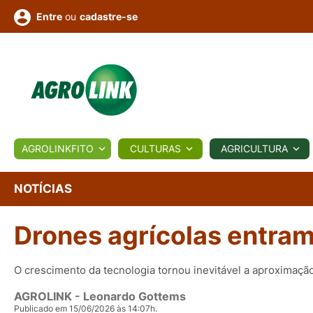
ou
cadastre-se
Entre
ULTURA
AGROLINKFITO
CULTURAS
AGRICULTURA
BIOLÓGICOS
COTAÇÕES
NOTÍCIAS
AGROTE
NOTÍCIAS
Drones agrícolas entram
Fotos
os
Conversor
Colunistas
Eventos
e
Vídeos
O crescimento da tecnologia tornou inevitável a aproximaçã
AGROLINK
- Leonardo Gottems
Publicado em 15/06/2026 às 14:07h.