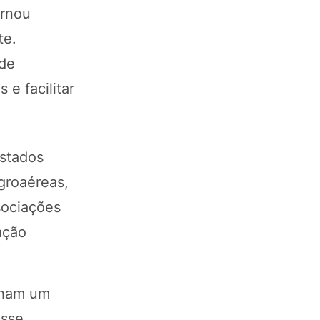
ornou
te.
ode
 e facilitar
Estados
groaéreas,
sociações
ação
nham um
esse