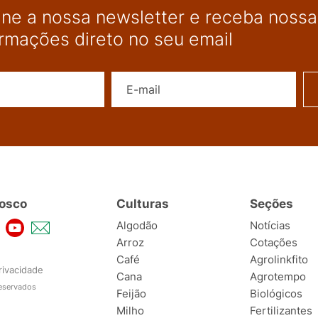
ine a nossa newsletter e receba nossas
ormações direto no seu email
Nome
E-mail
osco
Culturas
Seções
Algodão
Notícias
Arroz
Cotações
Café
Agrolinkfito
rivacidade
Cana
Agrotempo
reservados
Feijão
Biológicos
Milho
Fertilizantes