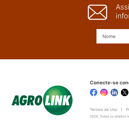
Ass
inf
Conecte-se con
Termos de Uso
P
2026, Todos os direitos 