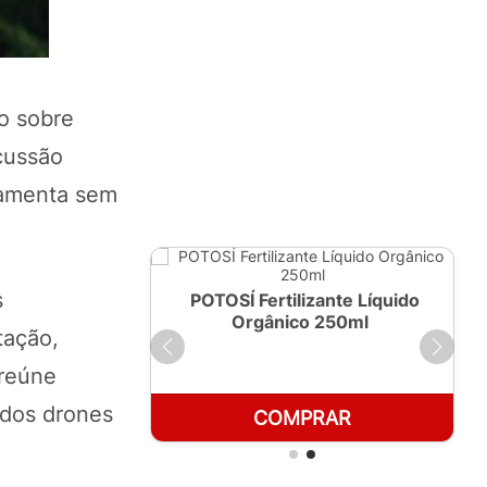
o sobre
scussão
ramenta sem
s
ante Líquido
POTOSÍ Fertilizante Líquido
 1 LT
Orgânico 250ml
tação,
 reúne
 dos drones
RAR
COMPRAR