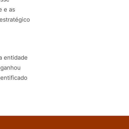
e e as
estratégico
a entidade
o ganhou
entificado