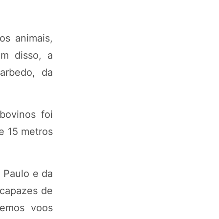
os animais,
ém disso, a
arbedo, da
ovinos foi
e 15 metros
o Paulo e da
 capazes de
izemos voos