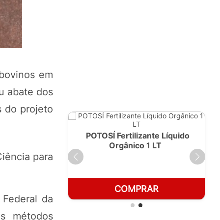
 bovinos em
u abate dos
 do projeto
ante Líquido
POTOSÍ Fertilizante Líquido
250ml
Orgânico 1 LT
Ciência para
RAR
COMPRAR
 Federal da
os métodos