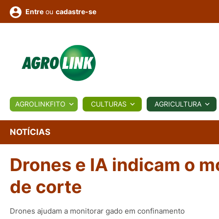
ou
cadastre-se
Entre
ULTURA
AGROLINKFITO
CULTURAS
AGRICULTURA
BIOLÓGICOS
COTAÇÕES
NOTÍCIAS
AGROTE
NOTÍCIAS
Drones e IA indicam o m
Fotos
os
Conversor
Colunistas
Eventos
e
Vídeos
de corte
Drones ajudam a monitorar gado em confinamento