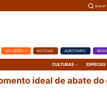
Buscar
PECUÁR
COTAÇÕES
NOTÍCIAS
AGROTEMPO
REGI
MPO
REGIONAL
COMERCIAL
AGROVIAGENS
CULTURAS
ESPÉCIES
omento ideal de abate do