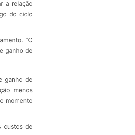
r a relação
go do ciclo
namento. “O
de ganho de
de ganho de
tação menos
r o momento
s custos de