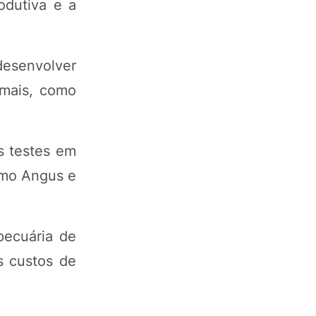
odutiva e a
esenvolver
imais, como
s testes em
omo Angus e
pecuária de
s custos de