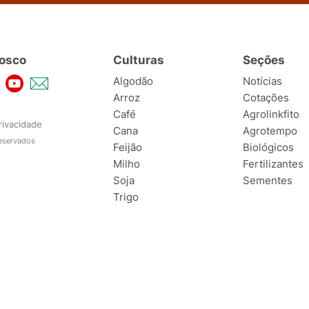
osco
Culturas
Seções
Algodão
Notícias
Arroz
Cotações
Café
Agrolinkfito
rivacidade
Cana
Agrotempo
reservados
Feijão
Biológicos
Milho
Fertilizantes
Soja
Sementes
Trigo