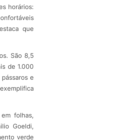
s horários:
onfortáveis
destaca que
os. São 8,5
is de 1.000
, pássaros e
exemplifica
 em folhas,
lio Goeldi,
mento verde