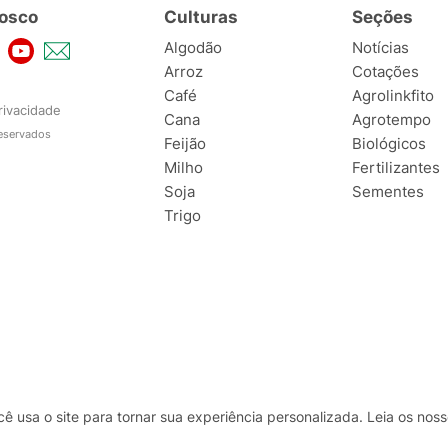
osco
Culturas
Seções
Algodão
Notícias
Arroz
Cotações
Café
Agrolinkfito
rivacidade
Cana
Agrotempo
reservados
Feijão
Biológicos
Milho
Fertilizantes
Soja
Sementes
Trigo
usa o site para tornar sua experiência personalizada. Leia os no