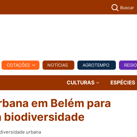
Buscar
PECUÁR
COTAÇÕES
NOTÍCIAS
AGROTEMPO
REGI
MPO
REGIONAL
COMERCIAL
AGROVIAGENS
CULTURAS
ESPÉCIES
urbana em Belém para
a biodiversidade
diversidade urbana