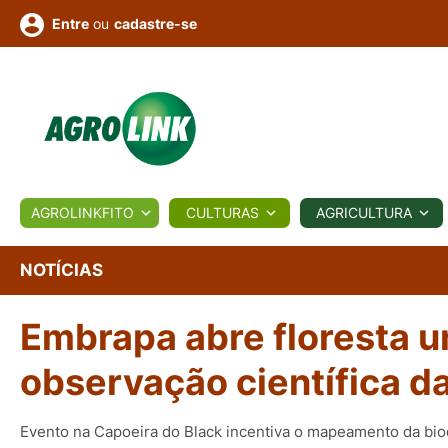
ou
cadastre-se
Entre
ULTURA
AGROLINKFITO
CULTURAS
AGRICULTURA
BIOLÓGICOS
COTAÇÕES
NOTÍCIAS
AGROTE
NOTÍCIAS
Embrapa abre floresta 
Fotos
os
Conversor
Colunistas
Eventos
e
Vídeos
observação científica d
Evento na Capoeira do Black incentiva o mapeamento da bio