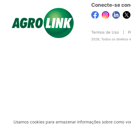
Conecte-se con
Termos de Uso
P
2026, Todos os direitos 
Usamos cookies para armazenar informações sobre como você 
2b98f7e1-9590-46d7-af32-2c8a921a53c7