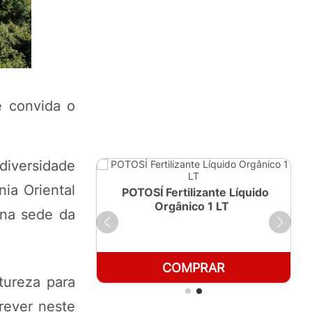
e convida o
diversidade
ia Oriental
ante Líquido
POTOSÍ Fertilizante Líquido
250ml
Orgânico 1 LT
 na sede da
RAR
COMPRAR
tureza para
crever neste