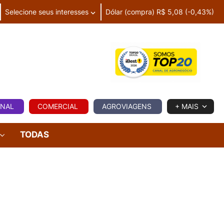
Selecione seus interesses
Dólar (compra) R$ 5,08 (-0,43%)
IA
ONAL
COMERCIAL
AGROVIAGENS
+ MAIS
TODAS