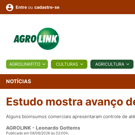
ou
cadastre-se
Entre
ULTURA
AGROLINKFITO
CULTURAS
AGRICULTURA
BIOLÓGICOS
COTAÇÕES
NOTÍCIAS
AGROTE
NOTÍCIAS
Estudo mostra avanço d
Fotos
os
Conversor
Colunistas
Eventos
e
Vídeos
Alguns bioinsumos comerciais apresentaram controle de at
AGROLINK
- Leonardo Gottems
Publicado em 08/06/2026 às 02:00h.