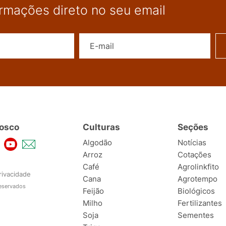
ormações direto no seu email
Nome
E-mail
osco
Culturas
Seções
Algodão
Notícias
Arroz
Cotações
Café
Agrolinkfito
rivacidade
Cana
Agrotempo
reservados
Feijão
Biológicos
Milho
Fertilizantes
Soja
Sementes