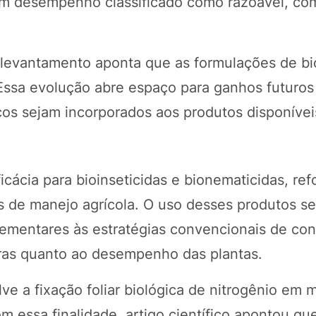
am desempenho classificado como razoável, com
o levantamento aponta que as formulações de b
Essa evolução abre espaço para ganhos futuros
cos sejam incorporados aos produtos disponívei
cácia para bioinseticidas e bionematicidas, re
 de manejo agrícola. O uso desses produtos se
ementares às estratégias convencionais de con
uras quanto ao desempenho das plantas.
e a fixação foliar biológica de nitrogênio em m
m essa finalidade, artigo científico apontou qu