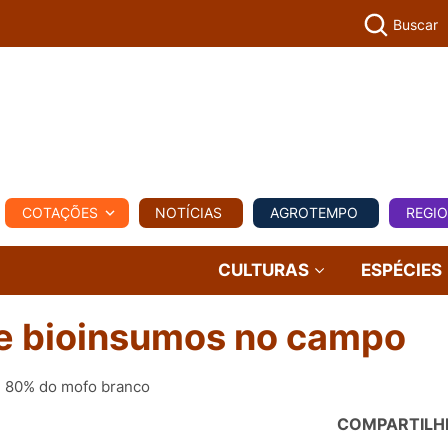
Buscar
PECUÁR
COTAÇÕES
NOTÍCIAS
AGROTEMPO
REGI
MPO
REGIONAL
COMERCIAL
AGROVIAGENS
CULTURAS
ESPÉCIES
e bioinsumos no campo
é 80% do mofo branco
COMPARTILH