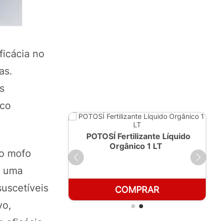
icácia no
as.
s
ico
ante Líquido
POTOSÍ Fertilizante Líquido
250ml
Orgânico 1 LT
do mofo
a uma
uscetíveis
RAR
COMPRAR
vo,