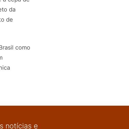
eto da
to de
Brasil como
m
nica
 notícias e