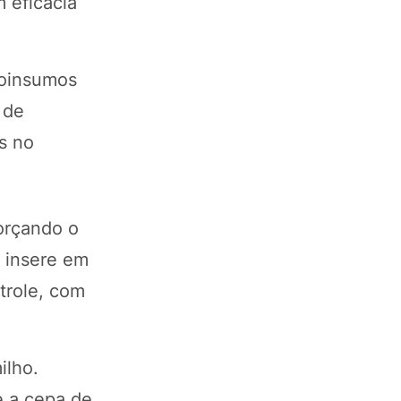
 eficácia
ioinsumos
 de
s no
forçando o
 insere em
trole, com
ilho.
e a cepa de