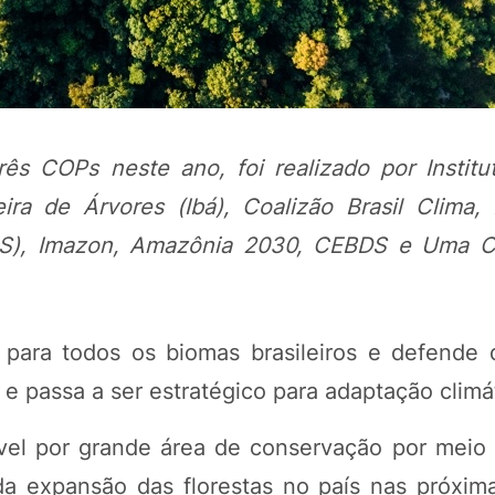
ês COPs neste ano, foi realizado por Institu
leira de Árvores (Ibá), Coalizão Brasil Clima,
 (iCS), Imazon, Amazônia 2030, CEBDS e Uma 
POTOSÍ Fertiliz
Orgânico 
 para todos os biomas brasileiros e defende 
e passa a ser estratégico para adaptação climá
COMP
ável por grande área de conservação por meio
da expansão das florestas no país nas próxim