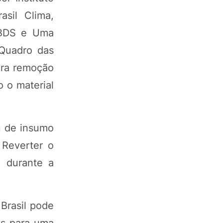
asil Clima,
CEBDS e Uma
Quadro das
ara remoção
 o material
u de insumo
 Reverter o
a durante a
Brasil pode
es para uma