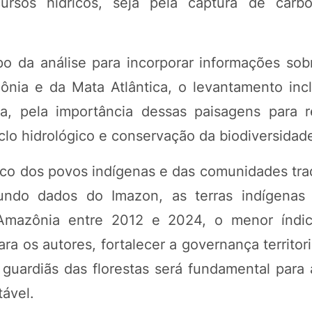
ursos hídricos, seja pela captura de carb
o da análise para incorporar informações sob
ônia e da Mata Atlântica, o levantamento incl
a, pela importância dessas paisagens para
clo hidrológico e conservação da biodiversidad
ico dos povos indígenas e das comunidades trad
gundo dados do Imazon, as terras indígenas 
mazônia entre 2012 e 2024, o menor índic
ara os autores, fortalecer a governança territori
uardiãs das florestas será fundamental para
ável.