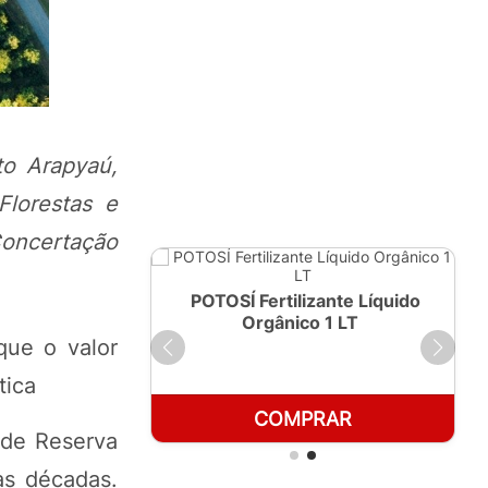
to Arapyaú,
 Florestas e
Concertação
ante Líquido
POTOSÍ Fertilizante Líquido
250ml
Orgânico 1 LT
que o valor
tica
RAR
COMPRAR
 de Reserva
as décadas.