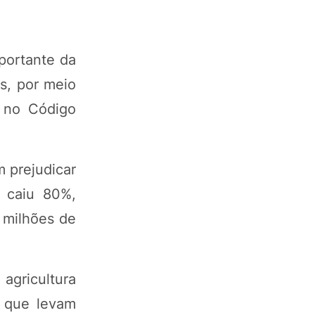
portante da
as, por meio
 no Código
 prejudicar
 caiu 80%,
 milhões de
agricultura
e que levam