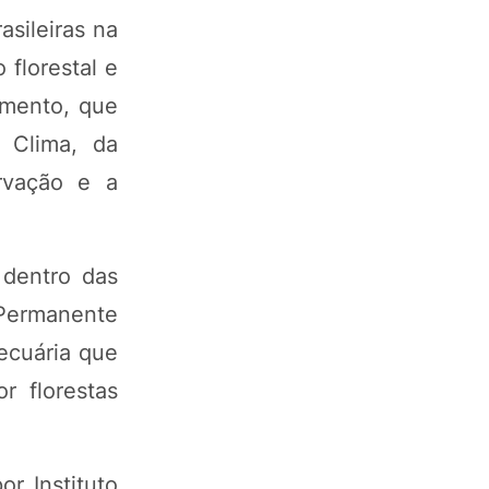
sileiras na
florestal e
umento, que
 Clima, da
rvação e a
 dentro das
 Permanente
pecuária que
r florestas
r Instituto