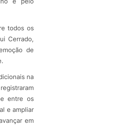
ono e pelo
re todos os
ui Cerrado,
 remoção de
e.
icionais na
registraram
e entre os
al e ampliar
 avançar em