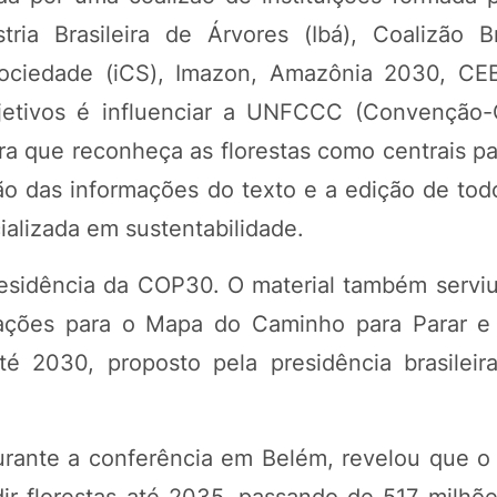
tria Brasileira de Árvores (Ibá), Coalizão Br
 e Sociedade (iCS), Imazon, Amazônia 2030, 
etivos é influenciar a UNFCCC (Convenção-
a que reconheça as florestas como centrais p
 das informações do texto e a edição de todo
ializada em sustentabilidade.
residência da COP30. O material também servi
izações para o Mapa do Caminho para Parar e
é 2030, proposto pela presidência brasileir
rante a conferência em Belém, revelou que o 
ir florestas até 2035, passando de 517 milhõ