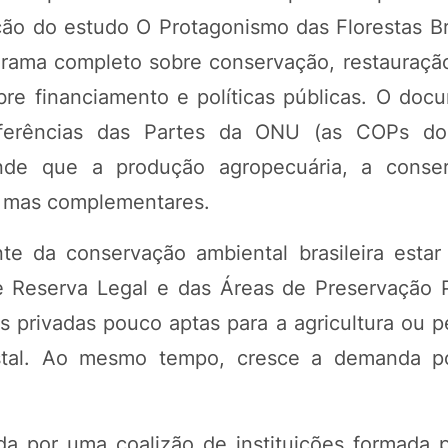
o do estudo O Protagonismo das Florestas Bra
rama completo sobre conservação, restauração 
bre financiamento e políticas públicas. O doc
nferências das Partes da ONU (as COPs do
fende que a produção agropecuária, a conse
, mas complementares.
e da conservação ambiental brasileira estar
de Reserva Legal e das Áreas de Preservação
as privadas pouco aptas para a agricultura ou 
stal. Ao mesmo tempo, cresce a demanda po
a por uma coalizão de instituições formada po