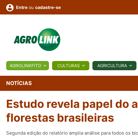
ou
cadastre-se
Entre
ULTURA
AGROLINKFITO
CULTURAS
AGRICULTURA
BIOLÓGICOS
COTAÇÕES
NOTÍCIAS
AGROTE
NOTÍCIAS
Estudo revela papel do
Fotos
os
Conversor
Colunistas
Eventos
e
Vídeos
florestas brasileiras
Segunda edição do relatório amplia análise para todos os bi