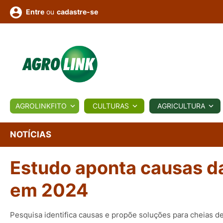
ou
cadastre-se
Entre
ULTURA
AGROLINKFITO
CULTURAS
AGRICULTURA
BIOLÓGICOS
COTAÇÕES
NOTÍCIAS
AGROTE
NOTÍCIAS
Estudo aponta causas da
Fotos
os
Conversor
Colunistas
Eventos
e
Vídeos
em 2024
Pesquisa identifica causas e propõe soluções para cheias 