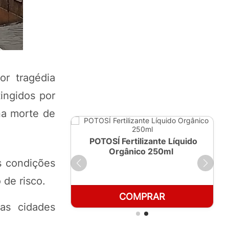
or tragédia
ingidos por
na morte de
ante Líquido
POTOSÍ Fertilizante Líquido
 1 LT
Orgânico 250ml
s condições
 de risco.
RAR
COMPRAR
as cidades