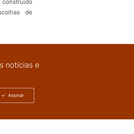
construído
scolhas de
 notícias e
Assinar