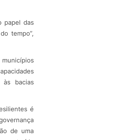
o papel das
 do tempo”,
 municípios
capacidades
 às bacias
silientes é
 governança
ação de uma