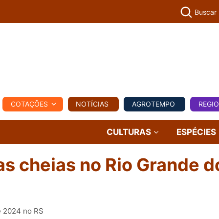
Buscar
PECUÁR
COTAÇÕES
NOTÍCIAS
AGROTEMPO
REGI
MPO
REGIONAL
COMERCIAL
AGROVIAGENS
CULTURAS
ESPÉCIES
s cheias no Rio Grande d
de 2024 no RS