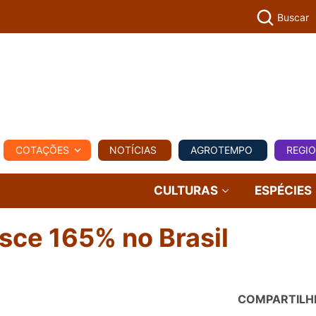
Buscar
PECUÁR
COTAÇÕES
NOTÍCIAS
AGROTEMPO
REGI
MPO
REGIONAL
COMERCIAL
AGROVIAGENS
CULTURAS
ESPÉCIES
sce 165% no Brasil
COMPARTILH