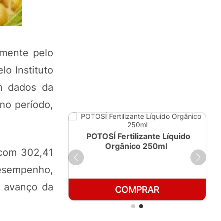
lmente pelo
o Instituto
m dados da
 no período,
ante Líquido
POTOSÍ Fertilizante Líquido
 1 LT
Orgânico 250ml
 com 302,41
desempenho,
o avanço da
RAR
COMPRAR