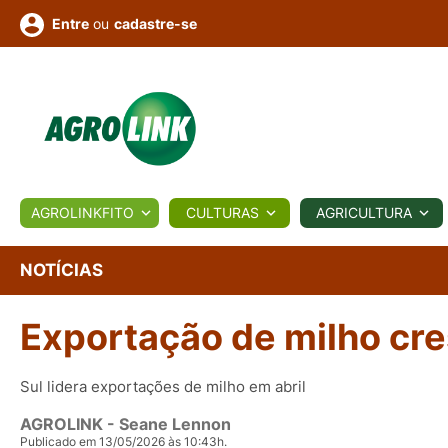
ou
cadastre-se
Entre
ULTURA
AGROLINKFITO
CULTURAS
AGRICULTURA
BIOLÓGICOS
COTAÇÕES
NOTÍCIAS
AGROTE
NOTÍCIAS
Exportação de milho cre
Fotos
os
Conversor
Colunistas
Eventos
e
Vídeos
Sul lidera exportações de milho em abril
AGROLINK
- Seane Lennon
Publicado em 13/05/2026 às 10:43h.