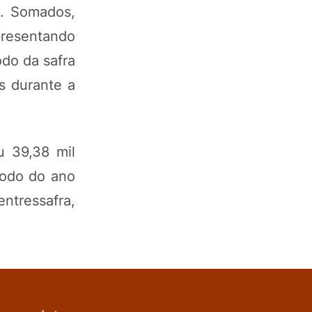
o. Somados,
presentando
do da safra
as durante a
u 39,38 mil
íodo do ano
ntressafra,