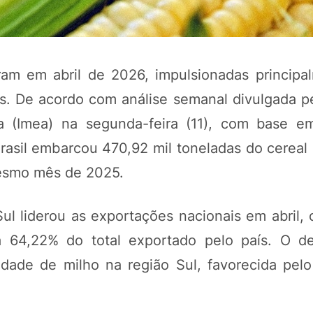
am em abril de 2026, impulsionadas principa
. De acordo com análise semanal divulgada pel
 (Imea) na segunda-feira (11), com base e
Brasil embarcou 470,92 mil toneladas do cereal
mesmo mês de 2025.
POTOSÍ Fertiliz
Orgânico
l liderou as exportações nacionais em abril,
a 64,22% do total exportado pelo país. O 
lidade de milho na região Sul, favorecida pel
COMP