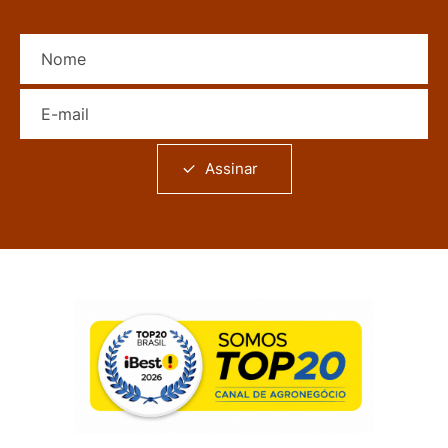
Nome
E-mail
Assinar