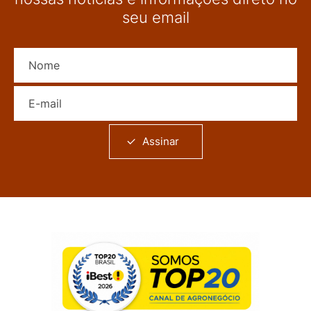
seu email
Nome
E-mail
Assinar