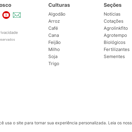
osco
Culturas
Seções
Algodão
Notícias
Arroz
Cotações
Café
Agrolinkfito
rivacidade
Cana
Agrotempo
reservados
Feijão
Biológicos
Milho
Fertilizantes
Soja
Sementes
Trigo
usa o site para tornar sua experiência personalizada. Leia os no