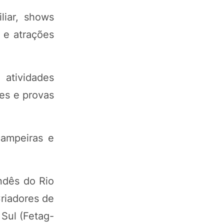
liar, shows
s e atrações
atividades
ões e provas
campeiras e
ndês do Rio
riadores de
Sul (Fetag-