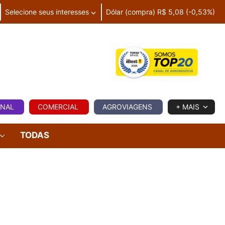
Selecione seus interesses
Dólar (compra) R$ 5,08 (-0,53%)
IA
ONAL
COMERCIAL
AGROVIAGENS
+ MAIS
TODAS