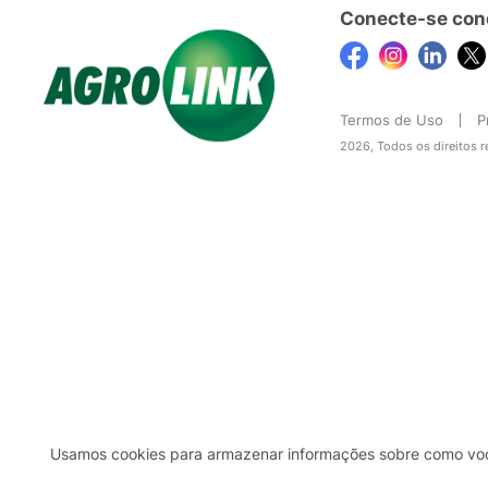
Conecte-se con
Termos de Uso
P
2026, Todos os direitos 
Usamos cookies para armazenar informações sobre como você 
2b98f7e1-9590-46d7-af32-2c8a921a53c7