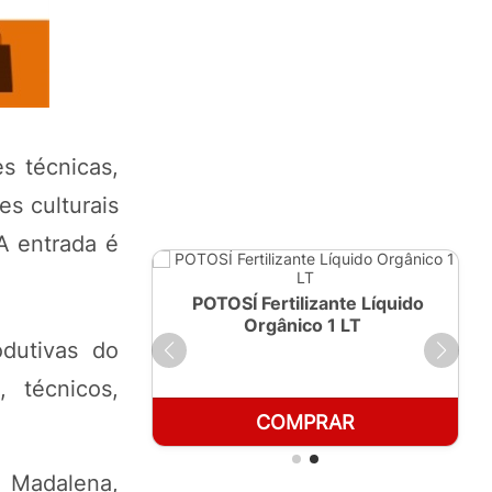
s técnicas,
es culturais
A entrada é
ante Líquido
POTOSÍ Fertilizante Líquido
250ml
Orgânico 1 LT
odutivas do
 técnicos,
RAR
COMPRAR
o Madalena,