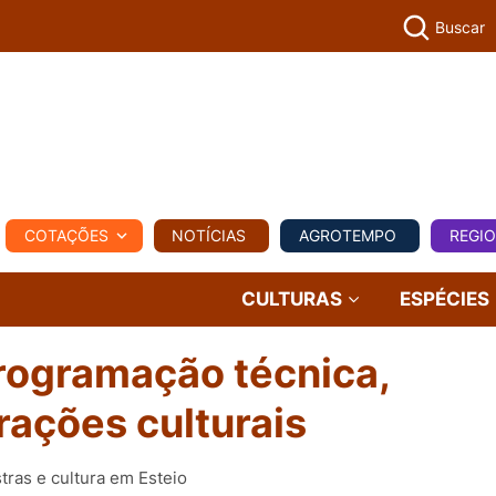
Buscar
PECUÁR
COTAÇÕES
NOTÍCIAS
AGROTEMPO
REGI
MPO
REGIONAL
COMERCIAL
AGROVIAGENS
CULTURAS
ESPÉCIES
rogramação técnica,
rações culturais
stras e cultura em Esteio