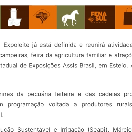
Expoleite já está definida e reunirá atividade
mpeiras, feira da agricultura familiar e atraçõ
tadual de Exposições Assis Brasil, em Esteio. 
POTOSÍ Fertiliz
Orgânico 
ines da pecuária leiteira e das cadeias pr
 programação voltada a produtores rurais,
COMP
l.
dução Sustentável e Irrigação (Seapi), Márci