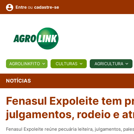
ou
cadastre-se
Entre
ULTURA
AGROLINKFITO
CULTURAS
AGRICULTURA
BIOLÓGICOS
COTAÇÕES
NOTÍCIAS
AGROTE
NOTÍCIAS
Fenasul Expoleite tem p
Fotos
os
Conversor
Colunistas
Eventos
e
Vídeos
julgamentos, rodeio e at
Fenasul Expoleite reúne pecuária leiteira, julgamentos, pale