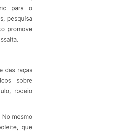
rio para o
s, pesquisa
nto promove
ssalta.
te das raças
icos sobre
ulo, rodeio
te. No mesmo
oleite, que