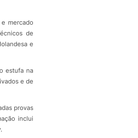
a e mercado
écnicos de
Holandesa e
to estufa na
rivados e de
adas provas
ação inclui
.