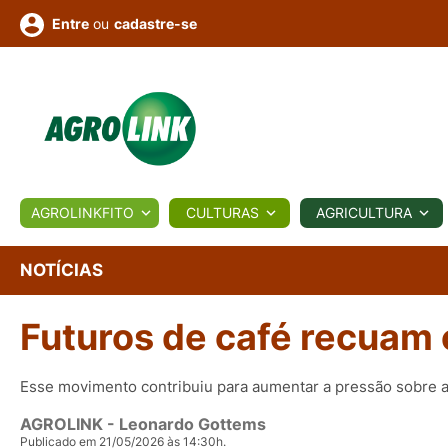
ou
cadastre-se
Entre
ULTURA
AGROLINKFITO
CULTURAS
AGRICULTURA
BIOLÓGICOS
COTAÇÕES
NOTÍCIAS
AGROTE
NOTÍCIAS
Futuros de café recuam 
Fotos
os
Conversor
Colunistas
Eventos
e
Vídeos
Esse movimento contribuiu para aumentar a pressão sobre 
AGROLINK
- Leonardo Gottems
Publicado em 21/05/2026 às 14:30h.