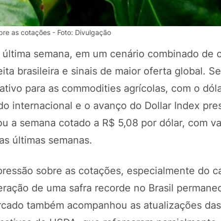
re as cotações - Foto: Divulgação
a última semana, em um cenário combinado de 
ta brasileira e sinais de maior oferta global. 
tivo para as commodities agrícolas, com o dól
do internacional e o avanço do Dollar Index pr
ou a semana cotado a R$ 5,08 por dólar, com va
POTOSÍ Fertiliz
as últimas semanas.
Orgânico 
ressão sobre as cotações, especialmente do ca
leração de uma safra recorde no Brasil perman
COMP
 mercado também acompanhou as atualizações das