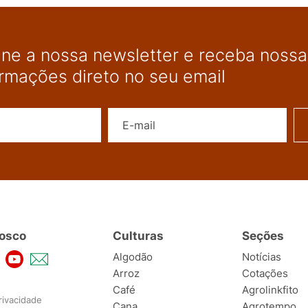
ine a nossa newsletter e receba nossas
ormações direto no seu email
Nome
E-mail
osco
Culturas
Seções
Algodão
Notícias
Arroz
Cotações
Café
Agrolinkfito
rivacidade
Cana
Agrotempo