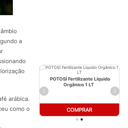
câmbio
Segundo a
ar
essionando
lorização
ante Líquido
POTOSÍ Fertilizante Líquido
250ml
Orgânico 1 LT
fé arábica.
eceu como o
RAR
COMPRAR