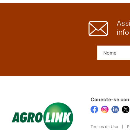
Ass
inf
Conecte-se con
Termos de Uso
P