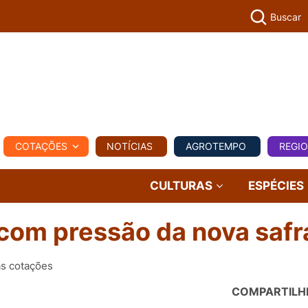
Buscar
PECUÁR
COTAÇÕES
NOTÍCIAS
AGROTEMPO
REGI
MPO
REGIONAL
COMERCIAL
AGROVIAGENS
CULTURAS
ESPÉCIES
com pressão da nova safr
as cotações
COMPARTILH