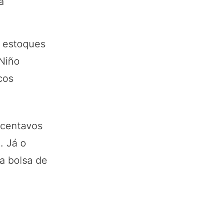
a
s estoques
 Niño
cos
 centavos
. Já o
a bolsa de