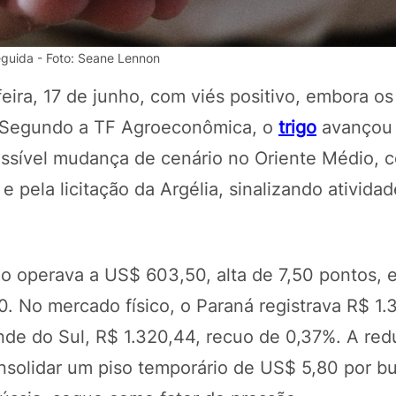
eguida - Foto: Seane Lennon
eira, 17 de junho, com viés positivo, embora os
 Segundo a TF Agroeconômica, o
trigo
avançou 
ossível mudança de cenário no Oriente Médio, 
e pela licitação da Argélia, sinalizando ativida
POTOSÍ Fertiliz
Orgânico 
go operava a US$ 603,50, alta de 7,50 pontos,
. No mercado físico, o Paraná registrava R$ 1.
ande do Sul, R$ 1.320,44, recuo de 0,37%. A re
COMP
solidar um piso temporário de US$ 5,80 por bu