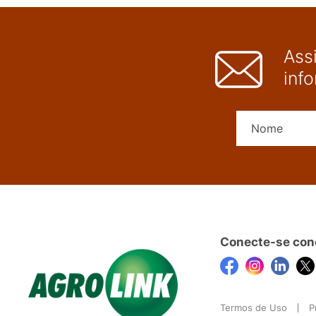
Ass
inf
Conecte-se con
Termos de Uso
P