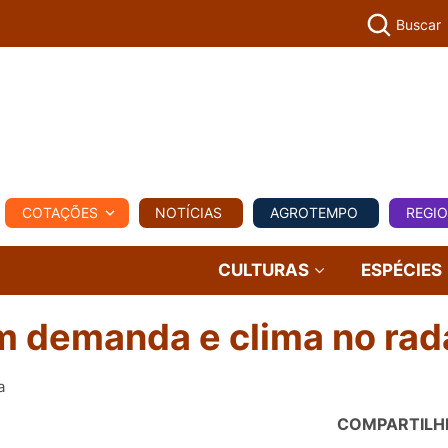
Buscar
PECUÁR
COTAÇÕES
NOTÍCIAS
AGROTEMPO
REGI
MPO
REGIONAL
COMERCIAL
AGROVIAGENS
CULTURAS
ESPÉCIES
m demanda e clima no rad
a
COMPARTILH