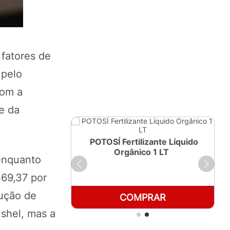
 fatores de
pelo
com a
de da
ante Líquido
POTOSÍ Fertilizante Líquido
250ml
Orgânico 1 LT
 enquanto
369,37 por
dução de
RAR
COMPRAR
shel, mas a