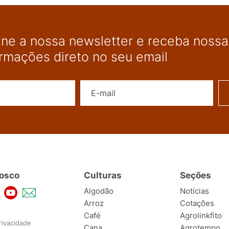
ine a nossa newsletter e receba nossas
ormações direto no seu email
Nome
E-mail
osco
Culturas
Seções
Algodão
Notícias
Arroz
Cotações
Café
Agrolinkfito
rivacidade
Cana
Agrotempo