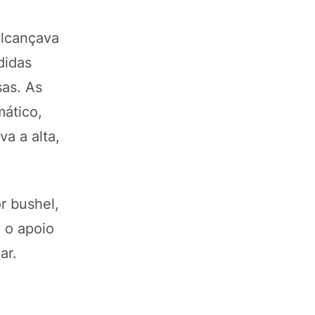
alcançava
didas
sas. As
mático,
a a alta,
r bushel,
 o apoio
ar.