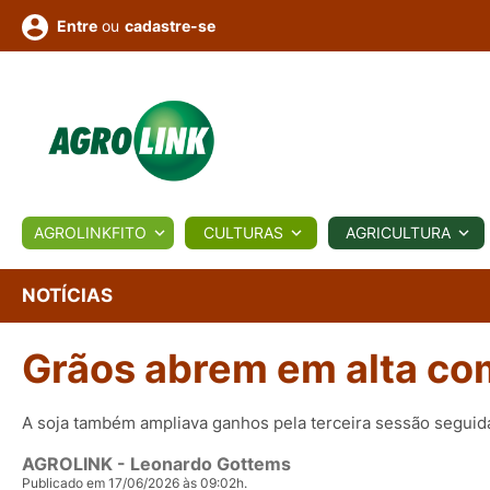
ou
cadastre-se
Entre
ULTURA
AGROLINKFITO
CULTURAS
AGRICULTURA
BIOLÓGICOS
COTAÇÕES
NOTÍCIAS
AGROTE
NOTÍCIAS
Grãos abrem em alta co
Fotos
os
Conversor
Colunistas
Eventos
e
Vídeos
A soja também ampliava ganhos pela terceira sessão seguid
AGROLINK
- Leonardo Gottems
Publicado em 17/06/2026 às 09:02h.