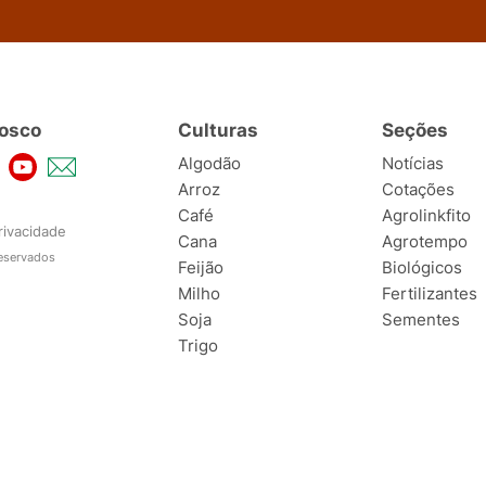
osco
Culturas
Seções
Algodão
Notícias
Arroz
Cotações
Café
Agrolinkfito
rivacidade
Cana
Agrotempo
reservados
Feijão
Biológicos
Milho
Fertilizantes
Soja
Sementes
Trigo