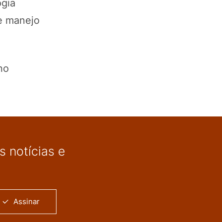
ogia
e manejo
no
 notícias e
Assinar