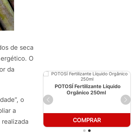
dos de seca
ergético. O
or da
ante Líquido
POTOSÍ Fertilizante Líquido
 1 LT
Orgânico 250ml
dade”, o
liar a
RAR
COMPRAR
 realizada