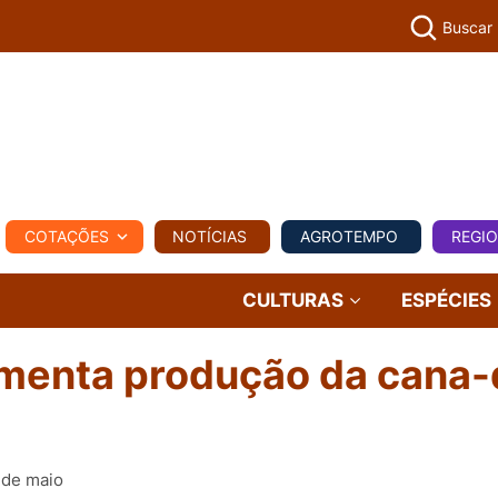
Buscar
PECUÁR
COTAÇÕES
NOTÍCIAS
AGROTEMPO
REGI
MPO
REGIONAL
COMERCIAL
AGROVIAGENS
CULTURAS
ESPÉCIES
aumenta produção da cana-
 de maio