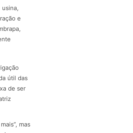
 usina,
uração e
mbrapa,
ente
rigação
da útil das
ixa de ser
triz
 mais”, mas