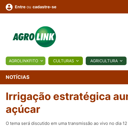
ou
cadastre-se
Entre
ULTURA
AGROLINKFITO
CULTURAS
AGRICULTURA
BIOLÓGICOS
COTAÇÕES
NOTÍCIAS
AGROTE
NOTÍCIAS
Irrigação estratégica 
Fotos
os
Conversor
Colunistas
Eventos
e
Vídeos
açúcar
O tema será discutido em uma transmissão ao vivo no dia 12